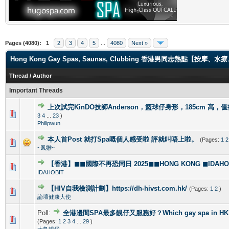
Pages (4080):
1
2
3
4
5
...
4080
Next »
Hong Kong Gay Spas, Saunas, Clubbing 香港男同志熱點【
Thread
/
Author
Important Threads
上次試完KinDO技師Anderson，籃球仔身形，185cm 高，
2 Vote(s) - 2.5 out of 5 in Average
1
2
3
4
5
3
4
...
23
)
Philipwun
本人首Post 就打Spa嘅個人感受啦 評就叫唔上啦。
(Pages:
1
2
1 Vote(s) - 5 out of 5 in Average
1
2
3
4
5
~鳳雛~
【香港】◼◼國際不再恐同日 2025◼◼HONG KONG ◼IDAHOBI
0 Vote(s) - 0 out of 5 in Average
1
2
3
4
5
IDAHOBIT
【HIV自我檢測計劃】https://dh-hivst.com.hk/
(Pages:
1
2
)
0 Vote(s) - 0 out of 5 in Average
1
2
3
4
5
論壇健康大使
Poll:
全港邊間SPA最多靚仔又服務好？Which gay spa in HK is 
1 Vote(s) - 4 out of 5 in Average
1
2
3
4
5
(Pages:
1
2
3
4
...
29
)
大鳥靚仔