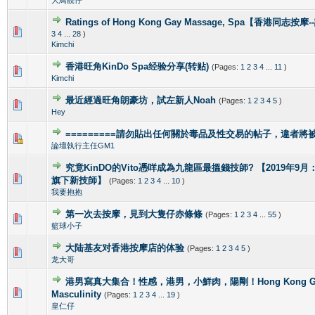
Ratings of Hong Kong Gay Massage, Spa【香港同志按
1 Vote(s) - 5 out of 5 in Average
1
2
3
4
5
3
4
...
28
)
Kimchi
香港旺角KinDo Spa经验分享(转贴)
(Pages:
1
2
3
4
...
11
)
0 Vote(s) - 0 out of 5 in Average
1
2
3
4
5
Kimchi
最近經過旺角朗豪坊，試左新人Noah
(Pages:
1
2
3
4
5
)
1 Vote(s) - 5 out of 5 in Average
1
2
3
4
5
Hey
=========請勿貼出任何關於毒品及性交易的帖子，違者將被封
1 Vote(s) - 4 out of 5 in Average
1
2
3
4
5
論壇執行主任GM1
究竟KinDO的Vito憑咩成為九龍區最搵錢技師? 【2019年9月：新增
0 Vote(s) - 0 out of 5 in Average
1
2
3
4
5
旗下新技師】
(Pages:
1
2
3
4
...
10
)
我要抱抱
第一次去按摩，見到大隻仔赤條條
(Pages:
1
2
3
4
...
55
)
0 Vote(s) - 0 out of 5 in Average
1
2
3
4
5
籃球小子
大陆基友对香港按摩店的体验
(Pages:
1
2
3
4
5
)
1 Vote(s) - 5 out of 5 in Average
1
2
3
4
5
龙大哥
港男寫真大集合！性感，港男，小鮮肉，陽剛！Hong Kong Gorg
2 Vote(s) - 4 out of 5 in Average
1
2
3
4
5
Masculinity
(Pages:
1
2
3
4
...
19
)
皇仁仔