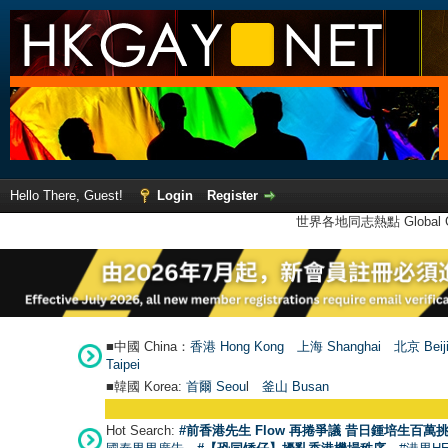
Hello There, Guest!
Login
Register
世界各地同志熱點 Global Ga
■中國 China：
香港 Hong Kong
上海 Shanghai
北京 Beij
Taipei
■韓國 Korea:
首爾 Seou
l
釜山 Busan
Hot Search:
#前香港先生 Flow 再捲爭議 昔日鍾培生百萬挑