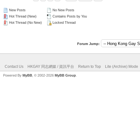
New Posts
No New Posts
Hot Thread (New)
Contains Posts by You
Hot Thread (No New)
Locked Thread
Forum Jump:
Contact Us
HKGAY 同志網媒 / 資訊平台
Return to Top
Lite (Archive) Mode
Powered By
MyBB
, © 2002-2026
MyBB Group
.