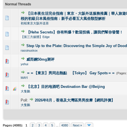
Normal Threads
【日本夜生活完全指南｜東京・大阪外送服務推薦｜華人旅遊
0 Vote(s) - 0 out of 5 in Average
1
2
3
4
5
桜的初級日本風俗指南：新手必看五大風俗類型解析
初桜東京大阪外送茶
【Hehe Secrets】你有料爆？歡迎投稿，讓我們幫你發聲！
0 Vote(s) - 0 out of 5 in Average
1
2
3
4
5
【第三方媒體】Edge
Step Up to the Plate: Discovering the Simple Joy of Dood
0 Vote(s) - 0 out of 5 in Average
1
2
3
4
5
rassinuskox
威而鋼50mg测评
0 Vote(s) - 0 out of 5 in Average
1
2
3
4
5
yehui
＝＝【東京】男同志熱點 【Tokyo】 Gay Spots＝＝
(Pages
0 Vote(s) - 0 out of 5 in Average
1
2
3
4
5
MAYI
【北京】目的地酒吧 Destination Bar @Beijing
0 Vote(s) - 0 out of 5 in Average
1
2
3
4
5
大隻鵬
Poll:
2026年8月，香港及大灣區男男按摩【網民評價】
0 Vote(s) - 0 out of 5 in Average
1
2
3
4
5
大隻鵬
Pages (4080):
1
2
3
4
5
...
4080
Next »