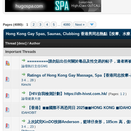
Pages (4080):
1
2
3
4
5
...
4080
Next »
Hong Kong Gay Spas, Saunas, Clubbing 香港男同志熱點【
Thread
[
desc
]
/
Author
Important Threads
=========請勿貼出任何關於毒品及性交易的帖子，違者將被封
1 Vote(s) - 4 out of 5 in Average
1
2
3
4
5
論壇執行主任GM1
Ratings of Hong Kong Gay Massage, Spa【香港同志按
1 Vote(s) - 5 out of 5 in Average
1
2
3
4
5
3
4
...
28
)
Kimchi
【HIV自我檢測計劃】https://dh-hivst.com.hk/
(Pages:
1
2
)
0 Vote(s) - 0 out of 5 in Average
1
2
3
4
5
論壇健康大使
【香港】◼◼國際不再恐同日 2025◼◼HONG KONG ◼IDAHOBI
0 Vote(s) - 0 out of 5 in Average
1
2
3
4
5
IDAHOBIT
上次試完KinDO技師Anderson，籃球仔身形，185cm 高，
2 Vote(s) - 2.5 out of 5 in Average
1
2
3
4
5
3
4
...
23
)
Philipwun