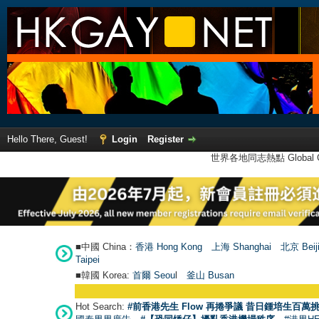
Hello There, Guest!
Login
Register
世界各地同志熱點 Global Ga
■中國 China：
香港 Hong Kong
上海 Shanghai
北京 Beij
Taipei
■韓國 Korea:
首爾 Seou
l
釜山 Busan
Hot Search:
#前香港先生 Flow 再捲爭議 昔日鍾培生百萬挑