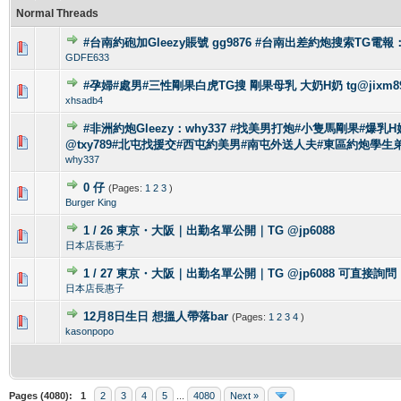
Normal Threads
#台南約砲加Gleezy賬號 gg9876 #台南出差約炮搜索TG電報：
0 Vote(s) - 0 out of 5 in Average
1
2
3
4
5
GDFE633
#孕婦#處男#三性剛果白虎TG搜 剛果母乳 大奶H奶 tg@jixm8
0 Vote(s) - 0 out of 5 in Average
1
2
3
4
5
xhsadb4
#非洲約炮Gleezy：why337 #找美男打炮#小隻馬剛果#爆乳H奶
0 Vote(s) - 0 out of 5 in Average
1
2
3
4
5
@txy789#北屯找援交#西屯約美男#南屯外送人夫#東區約炮學生
why337
0 仔
(Pages:
1
2
3
)
0 Vote(s) - 0 out of 5 in Average
1
2
3
4
5
Burger King
1 / 26 東京・大阪｜出勤名單公開｜TG @jp6088
0 Vote(s) - 0 out of 5 in Average
1
2
3
4
5
日本店長惠子
1 / 27 東京・大阪｜出勤名單公開｜TG @jp6088 可直接詢問
0 Vote(s) - 0 out of 5 in Average
1
2
3
4
5
日本店長惠子
12月8日生日 想搵人帶落bar
(Pages:
1
2
3
4
)
0 Vote(s) - 0 out of 5 in Average
1
2
3
4
5
kasonpopo
Pages (4080):
1
2
3
4
5
...
4080
Next »