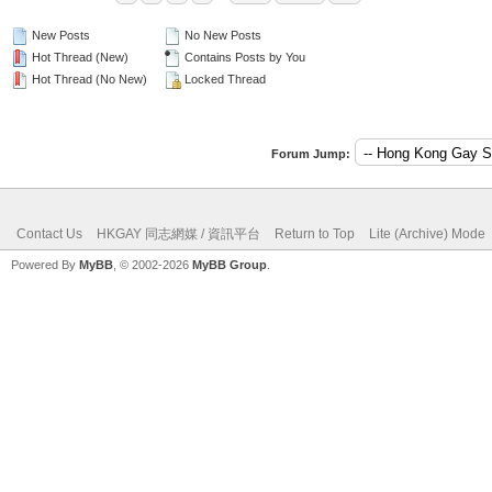
New Posts
No New Posts
Hot Thread (New)
Contains Posts by You
Hot Thread (No New)
Locked Thread
Forum Jump:
Contact Us
HKGAY 同志網媒 / 資訊平台
Return to Top
Lite (Archive) Mode
Powered By
MyBB
, © 2002-2026
MyBB Group
.