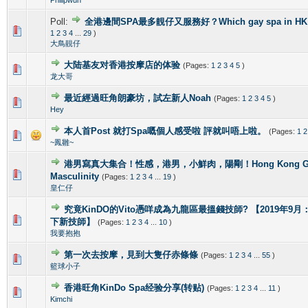
Poll:
全港邊間SPA最多靚仔又服務好？Which gay spa in HK is 
1 Vote(s) - 4 out of 5 in Average
1
2
3
4
5
1
2
3
4
...
29
)
大鳥靚仔
大陆基友对香港按摩店的体验
(Pages:
1
2
3
4
5
)
1 Vote(s) - 5 out of 5 in Average
1
2
3
4
5
龙大哥
最近經過旺角朗豪坊，試左新人Noah
(Pages:
1
2
3
4
5
)
1 Vote(s) - 5 out of 5 in Average
1
2
3
4
5
Hey
本人首Post 就打Spa嘅個人感受啦 評就叫唔上啦。
(Pages:
1
2
1 Vote(s) - 5 out of 5 in Average
1
2
3
4
5
~鳳雛~
港男寫真大集合！性感，港男，小鮮肉，陽剛！Hong Kong Gorg
2 Vote(s) - 4 out of 5 in Average
1
2
3
4
5
Masculinity
(Pages:
1
2
3
4
...
19
)
皇仁仔
究竟KinDO的Vito憑咩成為九龍區最搵錢技師? 【2019年9月：新增
0 Vote(s) - 0 out of 5 in Average
1
2
3
4
5
下新技師】
(Pages:
1
2
3
4
...
10
)
我要抱抱
第一次去按摩，見到大隻仔赤條條
(Pages:
1
2
3
4
...
55
)
0 Vote(s) - 0 out of 5 in Average
1
2
3
4
5
籃球小子
香港旺角KinDo Spa经验分享(转贴)
(Pages:
1
2
3
4
...
11
)
0 Vote(s) - 0 out of 5 in Average
1
2
3
4
5
Kimchi