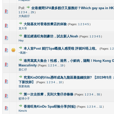
Poll:
全港邊間SPA最多靚仔又服務好？Which gay spa in HK is 
1 Vote(s) - 4 out of 5 in Average
1
2
3
4
5
1
2
3
4
...
29
)
大鳥靚仔
大陆基友对香港按摩店的体验
(Pages:
1
2
3
4
5
)
1 Vote(s) - 5 out of 5 in Average
1
2
3
4
5
龙大哥
最近經過旺角朗豪坊，試左新人Noah
(Pages:
1
2
3
4
5
)
1 Vote(s) - 5 out of 5 in Average
1
2
3
4
5
Hey
本人首Post 就打Spa嘅個人感受啦 評就叫唔上啦。
(Pages:
1
2
1 Vote(s) - 5 out of 5 in Average
1
2
3
4
5
~鳳雛~
港男寫真大集合！性感，港男，小鮮肉，陽剛！Hong Kong Gorg
2 Vote(s) - 4 out of 5 in Average
1
2
3
4
5
Masculinity
(Pages:
1
2
3
4
...
19
)
皇仁仔
究竟KinDO的Vito憑咩成為九龍區最搵錢技師? 【2019年9月：新增
0 Vote(s) - 0 out of 5 in Average
1
2
3
4
5
下新技師】
(Pages:
1
2
3
4
...
10
)
我要抱抱
第一次去按摩，見到大隻仔赤條條
(Pages:
1
2
3
4
...
55
)
0 Vote(s) - 0 out of 5 in Average
1
2
3
4
5
籃球小子
香港旺角KinDo Spa经验分享(转贴)
(Pages:
1
2
3
4
...
11
)
0 Vote(s) - 0 out of 5 in Average
1
2
3
4
5
Kimchi