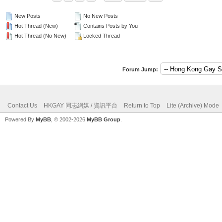
New Posts
No New Posts
Hot Thread (New)
Contains Posts by You
Hot Thread (No New)
Locked Thread
Forum Jump:
Contact Us
HKGAY 同志網媒 / 資訊平台
Return to Top
Lite (Archive) Mode
Powered By
MyBB
, © 2002-2026
MyBB Group
.