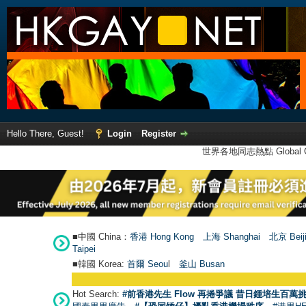
Hello There, Guest!
Login
Register
世界各地同志熱點 Global Ga
■中國 China：
香港 Hong Kong
上海 Shanghai
北京 Beij
Taipei
■韓國 Korea:
首爾 Seou
l
釜山 Busan
Hot Search:
#前香港先生 Flow 再捲爭議 昔日鍾培生百萬挑