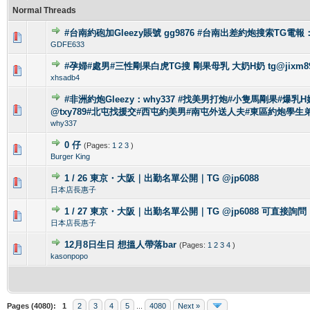
Normal Threads
#台南約砲加Gleezy賬號 gg9876 #台南出差約炮搜索TG電報：
0 Vote(s) - 0 out of 5 in Average
1
2
3
4
5
GDFE633
#孕婦#處男#三性剛果白虎TG搜 剛果母乳 大奶H奶 tg@jixm8
0 Vote(s) - 0 out of 5 in Average
1
2
3
4
5
xhsadb4
#非洲約炮Gleezy：why337 #找美男打炮#小隻馬剛果#爆乳H奶
0 Vote(s) - 0 out of 5 in Average
1
2
3
4
5
@txy789#北屯找援交#西屯約美男#南屯外送人夫#東區約炮學生
why337
0 仔
(Pages:
1
2
3
)
0 Vote(s) - 0 out of 5 in Average
1
2
3
4
5
Burger King
1 / 26 東京・大阪｜出勤名單公開｜TG @jp6088
0 Vote(s) - 0 out of 5 in Average
1
2
3
4
5
日本店長惠子
1 / 27 東京・大阪｜出勤名單公開｜TG @jp6088 可直接詢問
0 Vote(s) - 0 out of 5 in Average
1
2
3
4
5
日本店長惠子
12月8日生日 想搵人帶落bar
(Pages:
1
2
3
4
)
0 Vote(s) - 0 out of 5 in Average
1
2
3
4
5
kasonpopo
Pages (4080):
1
2
3
4
5
...
4080
Next »