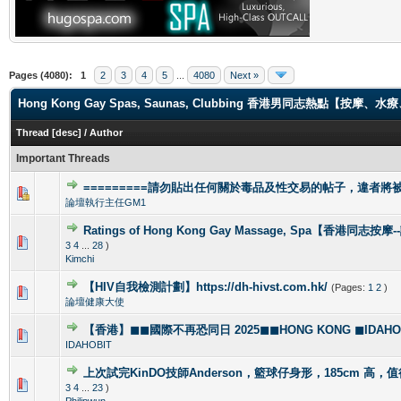
Pages (4080):
1
2
3
4
5
...
4080
Next »
Hong Kong Gay Spas, Saunas, Clubbing 香港男同志熱點【
Thread
[
desc
]
/
Author
Important Threads
=========請勿貼出任何關於毒品及性交易的帖子，違者將被封
1 Vote(s) - 4 out of 5 in Average
1
2
3
4
5
論壇執行主任GM1
Ratings of Hong Kong Gay Massage, Spa【香港同志按
1 Vote(s) - 5 out of 5 in Average
1
2
3
4
5
3
4
...
28
)
Kimchi
【HIV自我檢測計劃】https://dh-hivst.com.hk/
(Pages:
1
2
)
0 Vote(s) - 0 out of 5 in Average
1
2
3
4
5
論壇健康大使
【香港】◼◼國際不再恐同日 2025◼◼HONG KONG ◼IDAHOBI
0 Vote(s) - 0 out of 5 in Average
1
2
3
4
5
IDAHOBIT
上次試完KinDO技師Anderson，籃球仔身形，185cm 高，
2 Vote(s) - 2.5 out of 5 in Average
1
2
3
4
5
3
4
...
23
)
Philipwun