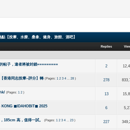
ng 香港男同志熱點【按摩、水療、桑拿、健身、旅館、酒吧】
Replies
Vie
的帖子，違者將被封鎖=========
 out of 5 in Average
2
3
4
5
2
12,
e, Spa【香港同志按摩--評分】轉
(Pages:
1
2
3
4
...
28
)
 5 out of 5 in Average
2
3
4
5
278
833,
hk/
(Pages:
1
2
)
of 5 in Average
2
3
4
5
13
15,
NG ◼IDAHOBIT◼ 2025
of 5 in Average
2
3
4
5
6
5,2
形，185cm 高，值得一試。
(Pages:
1
2
3
4
...
23
)
 out of 5 in Average
2
3
4
5
227
349,