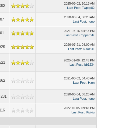
2025-06-02, 10:15 AM
092
Last Post
:
Twppp02
2020-06-04, 08:23 AM
707
Last Post
:
nono
2021-07-16, 04:57 PM
301
Last Post
:
Copperbifs
2026-07-21, 08:00 AM
529
Last Post
:
6900311
2020-01-09, 12:45 PM
521
Last Post
:
bb1234
2021-03-02, 04:43 AM
862
Last Post
:
Ham
2020-06-04, 08:25 AM
,281
Last Post
:
nono
2022-10-05, 09:48 PM
116
Last Post
:
Kiukiu