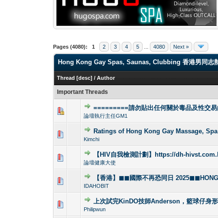
Pages (4080):
1
2
3
4
5
...
4080
Next »
Hong Kong Gay Spas, Saunas, Clubbi
Thread
[
desc
]
/
Author
Important Threads
=========請勿貼出任何關於毒品及性交易
1 Vote(s) - 4
1
論壇執行主任GM1
Ratings of Hong Kong Gay Massag
1 Vote(s) -
1
Kimchi
【HIV自我檢測計劃】https://dh-hivst.com.
0 Vote(s) - 0 out 
1
論壇健康大使
【香港】◼◼國際不再恐同日 2025◼◼HONG KO
0 Vote(s) - 0 out 
1
IDAHOBIT
上次試完KinDO技師Anderson，籃球仔身
2 Vote(s) - 2.5
1
Philipwun