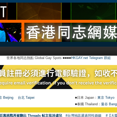
世界各地同志熱點 Global Gay Spots ■■■■
HKGAY.net Telegram 群組
 Beijing
台北 Taipei
■日本 Japan：
東京 Tokyo
■泰國 Thailand：
曼谷 Bang
百萬挑戰再被翻出 Threads 帖文批涉虐兒
#台灣地區通過同性婚姻
#【大