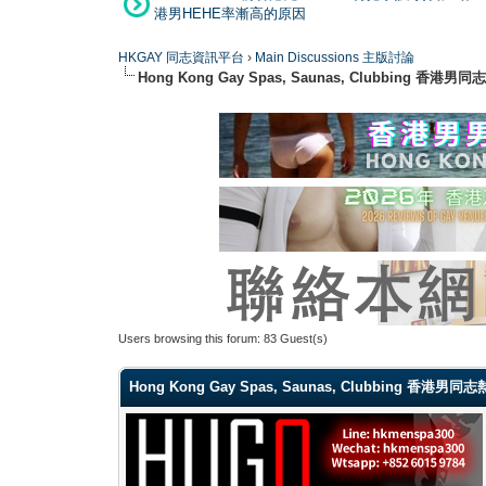
港男HEHE率漸高的原因
HKGAY 同志資訊平台
›
Main Discussions 主版討論
Hong Kong Gay Spas, Saunas, Clubbi
Users browsing this forum: 83 Guest(s)
Hong Kong Gay Spas, Saunas, Clubbing