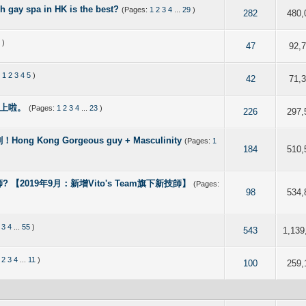
pa in HK is the best?
(Pages:
1
2
3
4
...
29
)
 out of 5 in Average
2
3
4
5
282
480,
5
)
 5 out of 5 in Average
2
3
4
5
47
92,
:
1
2
3
4
5
)
 5 out of 5 in Average
2
3
4
5
42
71,
唔上啦。
(Pages:
1
2
3
4
...
23
)
 5 out of 5 in Average
2
3
4
5
226
297,
ong Gorgeous guy + Masculinity
(Pages:
1
 out of 5 in Average
2
3
4
5
184
510,
 【2019年9月：新增Vito's Team旗下新技師】
(Pages:
of 5 in Average
2
3
4
5
98
534,
3
4
...
55
)
of 5 in Average
2
3
4
5
543
1,139
2
3
4
...
11
)
of 5 in Average
2
3
4
5
100
259,