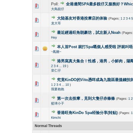
Poll:
全港邊間SPA最多靚仔又服務好？Which gay s
1 Vote(s) - 4
1
大鳥靚仔
大陆基友对香港按摩店的体验
(Pages:
1
2
3
4
1 Vote(s) -
1
龙大哥
最近經過旺角朗豪坊，試左新人Noah
(Pages
1 Vote(s) -
1
Hey
本人首Post 就打Spa嘅個人感受啦 評就叫
1 Vote(s) -
1
~鳳雛~
港男寫真大集合！性感，港男，小鮮肉，陽剛！Hong K
2 Vote(s) - 4
1
2
3
4
...
19
)
皇仁仔
究竟KinDO的Vito憑咩成為九龍區最搵錢技師?
0 Vote(s) - 0 out 
1
1
2
3
4
...
10
)
我要抱抱
第一次去按摩，見到大隻仔赤條條
(Pages:
1
2
0 Vote(s) - 0 out 
1
籃球小子
香港旺角KinDo Spa经验分享(转贴)
(Pages:
1
0 Vote(s) - 0 out 
1
Kimchi
Normal Threads