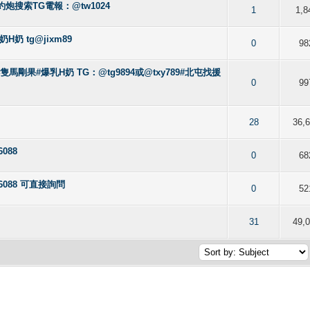
差約炮搜索TG電報：@tw1024
of 5 in Average
2
3
4
5
1
1,8
奶 tg@jixm89
of 5 in Average
2
3
4
5
0
98
小隻馬剛果#爆乳H奶 TG：@tg9894或@txy789#北屯找援
of 5 in Average
2
3
4
5
0
99
of 5 in Average
2
3
4
5
28
36,
088
of 5 in Average
2
3
4
5
0
68
6088 可直接詢問
of 5 in Average
2
3
4
5
0
52
of 5 in Average
2
3
4
5
31
49,