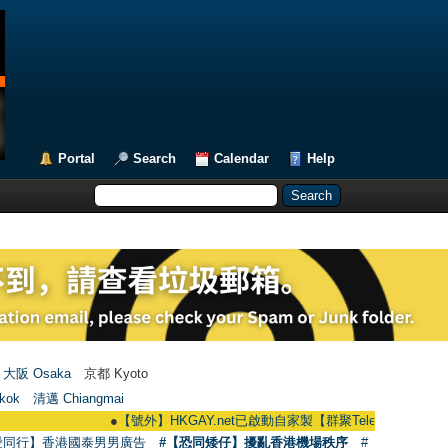
Portal
Search
Calendar
Help
大阪 Osaka
京都 Kyoto
kok
清邁 Chiangmai
●
【號外】HKGAY.net已啟動自家製【群聚Telegram群組】 HKGAY.net ha
愛同行】香港國泰男男廣告
#【恐同矮仔】擾亂香港機場秩序
#