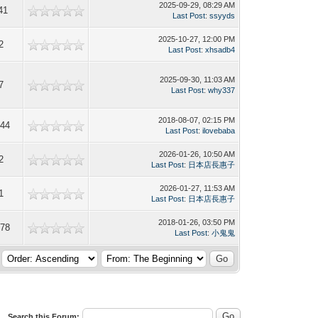
2025-09-29, 08:29 AM
41
Last Post
:
ssyyds
2025-10-27, 12:00 PM
2
Last Post
:
xhsadb4
2025-09-30, 11:03 AM
7
Last Post
:
why337
2018-08-07, 02:15 PM
644
Last Post
:
ilovebaba
2026-01-26, 10:50 AM
2
Last Post
:
日本店長惠子
2026-01-27, 11:53 AM
1
Last Post
:
日本店長惠子
2018-01-26, 03:50 PM
078
Last Post
:
小鬼鬼
Search this Forum: