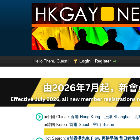
Hello There, Guest!
Login
Register
■中國 China：
香港 Hong Kong
上海 Shanghai
北京
■韓國 Korea:
首爾 Seou
l
釜山 Busan
Hot Search:
#前香港先生 Flow 再捲爭議 昔日鍾培生