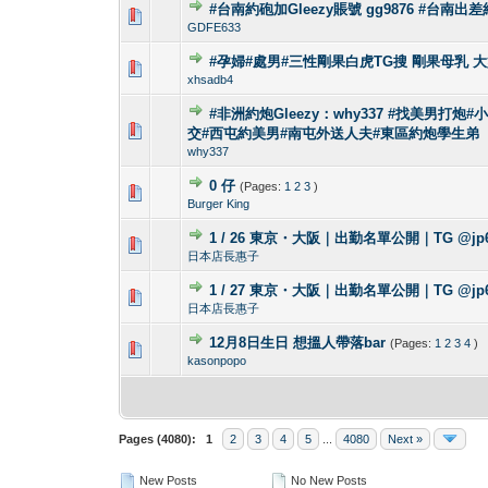
#台南約砲加Gleezy賬號 gg9876 #台南出
0 Vote(s) - 0 out 
1
GDFE633
#孕婦#處男#三性剛果白虎TG搜 剛果母乳 大奶H
0 Vote(s) - 0 out 
1
xhsadb4
#非洲約炮Gleezy：why337 #找美男打炮#
0 Vote(s) - 0 out 
1
交#西屯約美男#南屯外送人夫#東區約炮學生弟
why337
0 仔
(Pages:
1
2
3
)
0 Vote(s) - 0 out 
1
Burger King
1 / 26 東京・大阪｜出勤名單公開｜TG @jp6
0 Vote(s) - 0 out 
1
日本店長惠子
1 / 27 東京・大阪｜出勤名單公開｜TG @jp
0 Vote(s) - 0 out 
1
日本店長惠子
12月8日生日 想搵人帶落bar
(Pages:
1
2
3
4
)
0 Vote(s) - 0 out 
1
kasonpopo
Pages (4080):
1
2
3
4
5
...
4080
Next »
New Posts
No New Posts