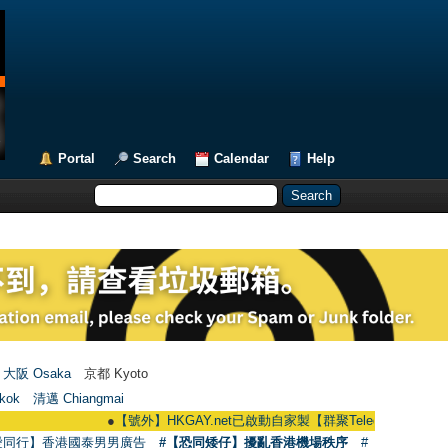
Portal
Search
Calendar
Help
大阪 Osaka
京都 Kyoto
kok
清邁 Chiangmai
●
【號外】HKGAY.net已啟動自家製【群聚Telegram群組】 HKGAY.net has
愛同行】香港國泰男男廣告
#【恐同矮仔】擾亂香港機場秩序
#