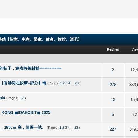
ng 香港男同志熱點【按摩、水療、桑拿、健身、旅館、酒吧】
Replies
Vie
的帖子，違者將被封鎖=========
 out of 5 in Average
2
3
4
5
2
12,
e, Spa【香港同志按摩--評分】轉
(Pages:
1
2
3
4
...
28
)
 5 out of 5 in Average
2
3
4
5
278
833,
hk/
(Pages:
1
2
)
of 5 in Average
2
3
4
5
13
15,
NG ◼IDAHOBIT◼ 2025
of 5 in Average
2
3
4
5
6
5,2
形，185cm 高，值得一試。
(Pages:
1
2
3
4
...
23
)
 out of 5 in Average
2
3
4
5
227
349,