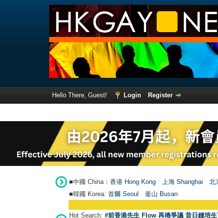
Hello There, Guest!
Login
Register
■中國 China：
香港 Hong Kong
上海 Shanghai
北京
■韓國 Korea:
首爾 Seou
l
釜山 Busan
Hot Search:
#前香港先生 Flow 再捲爭議 昔日鍾培生