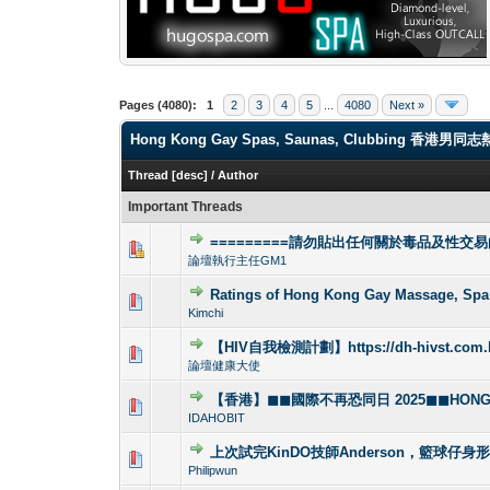
Pages (4080):
1
2
3
4
5
...
4080
Next »
Hong Kong Gay Spas, Saunas, Clubbi
Thread
[
desc
]
/
Author
Important Threads
=========請勿貼出任何關於毒品及性交易
1 Vote(s) - 4
1
論壇執行主任GM1
Ratings of Hong Kong Gay Massag
1 Vote(s) -
1
Kimchi
【HIV自我檢測計劃】https://dh-hivst.com.
0 Vote(s) - 0 out 
1
論壇健康大使
【香港】◼◼國際不再恐同日 2025◼◼HONG KO
0 Vote(s) - 0 out 
1
IDAHOBIT
上次試完KinDO技師Anderson，籃球仔身
2 Vote(s) - 2.5
1
Philipwun