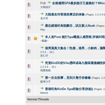
Poll:
全港邊間SPA最多靚仔又服務好？Which gay s
1 Vote(s) - 4
1
大鳥靚仔
大陆基友对香港按摩店的体验
(Pages:
1
2
3
4
1 Vote(s) -
1
龙大哥
最近經過旺角朗豪坊，試左新人Noah
(Pages
1 Vote(s) -
1
Hey
本人首Post 就打Spa嘅個人感受啦 評就叫
1 Vote(s) -
1
~鳳雛~
港男寫真大集合！性感，港男，小鮮肉，陽剛！Hong K
2 Vote(s) - 4
1
2
3
4
...
19
)
皇仁仔
究竟KinDO的Vito憑咩成為九龍區最搵錢技師?
0 Vote(s) - 0 out 
1
1
2
3
4
...
10
)
我要抱抱
第一次去按摩，見到大隻仔赤條條
(Pages:
1
2
0 Vote(s) - 0 out 
1
籃球小子
香港旺角KinDo Spa经验分享(转贴)
(Pages:
1
0 Vote(s) - 0 out 
1
Kimchi
Normal Threads