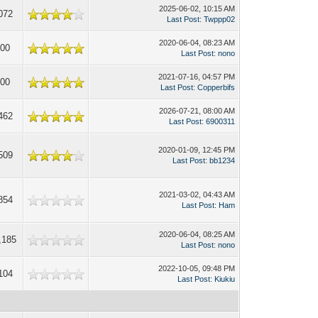
2025-06-02, 10:15 AM
072
Last Post
:
Twppp02
2020-06-04, 08:23 AM
700
Last Post
:
nono
2021-07-16, 04:57 PM
300
Last Post
:
Copperbifs
2026-07-21, 08:00 AM
462
Last Post
:
6900311
2020-01-09, 12:45 PM
509
Last Post
:
bb1234
2021-03-02, 04:43 AM
854
Last Post
:
Ham
2020-06-04, 08:25 AM
,185
Last Post
:
nono
2022-10-05, 09:48 PM
104
Last Post
:
Kiukiu