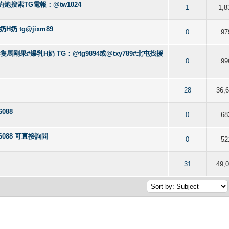
差約炮搜索TG電報：@tw1024
of 5 in Average
2
3
4
5
1
1,8
奶 tg@jixm89
of 5 in Average
2
3
4
5
0
97
小隻馬剛果#爆乳H奶 TG：@tg9894或@txy789#北屯找援
of 5 in Average
2
3
4
5
0
99
of 5 in Average
2
3
4
5
28
36,
088
of 5 in Average
2
3
4
5
0
68
6088 可直接詢問
of 5 in Average
2
3
4
5
0
52
of 5 in Average
2
3
4
5
31
49,