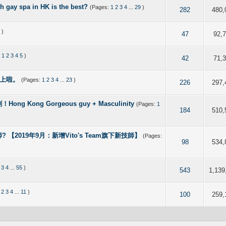
pa in HK is the best?
(Pages:
1
2
3
4
...
29
)
 out of 5 in Average
2
3
4
5
282
480,
5
)
 5 out of 5 in Average
2
3
4
5
47
92,
:
1
2
3
4
5
)
 5 out of 5 in Average
2
3
4
5
42
71,
唔上啦。
(Pages:
1
2
3
4
...
23
)
 5 out of 5 in Average
2
3
4
5
226
297,
ong Gorgeous guy + Masculinity
(Pages:
1
 out of 5 in Average
2
3
4
5
184
510,
 【2019年9月：新增Vito's Team旗下新技師】
(Pages:
of 5 in Average
2
3
4
5
98
534,
3
4
...
55
)
of 5 in Average
2
3
4
5
543
1,139
2
3
4
...
11
)
of 5 in Average
2
3
4
5
100
259,