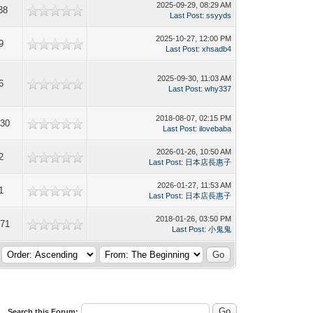
2025-09-29, 08:29 AM
38
Last Post
:
ssyyds
2025-10-27, 12:00 PM
9
Last Post
:
xhsadb4
2025-09-30, 11:03 AM
6
Last Post
:
why337
2018-08-07, 02:15 PM
630
Last Post
:
ilovebaba
2026-01-26, 10:50 AM
2
Last Post
:
日本店長惠子
2026-01-27, 11:53 AM
1
Last Post
:
日本店長惠子
2018-01-26, 03:50 PM
071
Last Post
:
小鬼鬼
Search this Forum: