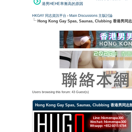
港男HEHE率漸高的原因
HKGAY 同志資訊平台
›
Main Discussions 主版討論
Hong Kong Gay Spas, Saunas, Clubbi
Users browsing this forum: 43 Guest(s)
Hong Kong Gay Spas, Saunas, Clubbing