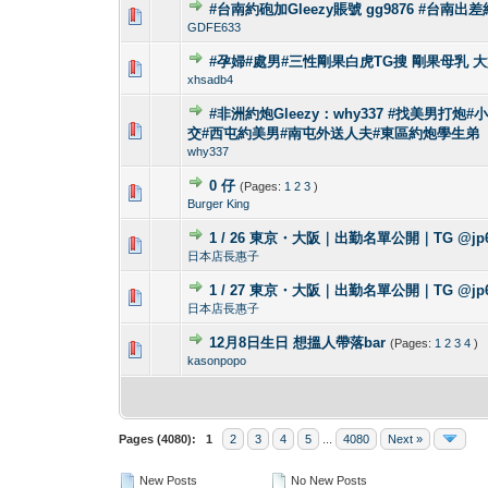
#台南約砲加Gleezy賬號 gg9876 #台南出
0 Vote(s) - 0 out 
1
GDFE633
#孕婦#處男#三性剛果白虎TG搜 剛果母乳 大奶H
0 Vote(s) - 0 out 
1
xhsadb4
#非洲約炮Gleezy：why337 #找美男打炮#
0 Vote(s) - 0 out 
1
交#西屯約美男#南屯外送人夫#東區約炮學生弟
why337
0 仔
(Pages:
1
2
3
)
0 Vote(s) - 0 out 
1
Burger King
1 / 26 東京・大阪｜出勤名單公開｜TG @jp6
0 Vote(s) - 0 out 
1
日本店長惠子
1 / 27 東京・大阪｜出勤名單公開｜TG @jp
0 Vote(s) - 0 out 
1
日本店長惠子
12月8日生日 想搵人帶落bar
(Pages:
1
2
3
4
)
0 Vote(s) - 0 out 
1
kasonpopo
Pages (4080):
1
2
3
4
5
...
4080
Next »
New Posts
No New Posts