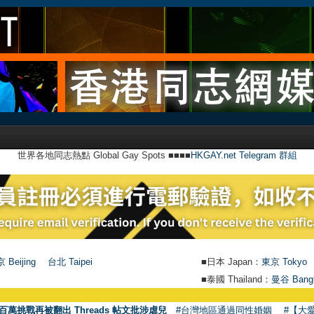
世界各地同志熱點 Global Gay Spots ■■■■
HKGAY.net Telegram 群組
 Beijing
台北 Taipei
■日本 Japan：
東京 Tokyo
■泰國 Thailand：
曼谷 Bang
百萬挑戰再被翻出 Threads 帖文批涉虐兒
#台灣地區通過同性婚姻
#【大