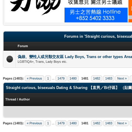
.
Forums in 'Straight curious, b
Forum
偽娘、變性人或另類交友區 Lady Boys, Trans or other types Are
LGBTIQA+, Trans, Lady Boys etc.
Pages (1483):
« Previous
1
...
1479
1480
1481
1482
1483
Next »
Straight curious, bisexuals Dating & Sharing 【直男／Bi仔區】 
Thread
/
Author
Pages (1483):
« Previous
1
...
1479
1480
1481
1482
1483
Next »