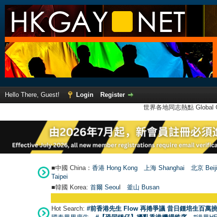
Hello There, Guest!
Login
Register
世界各地同志熱點 Global Ga
■中國 China：
香港 Hong Kong
上海 Shanghai
北京 Beij
Taipei
■韓國 Korea:
首爾 Seou
l
釜山 Busan
Hot Search:
#前香港先生 Flow 再捲爭議 昔日鍾培生百萬挑