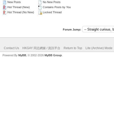
New Posts
No New Posts
Hot Thread (New)
Contains Posts by You
Hot Thread (No New)
Locked Thread
Forum Jump:
Contact Us
HKGAY 同志網媒 / 資訊平台
Return to Top
Lite (Archive) Mode
Powered By
MyBB
, © 2002-2026
MyBB Group
.