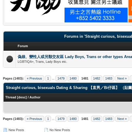
.
Forums in 'Straight curious, b
Forum
偽娘、變性人或另類交友區 Lady Boys, Trans or other types Are
LGBTIQA+, Trans, Lady Boys etc.
Pages (1483):
« Previous
1
...
1479
1480
1481
1482
1483
Next »
Straight curious, bisexuals Dating & Sharing 【直男／Bi仔區】 
Thread
[
desc
]
/
Author
Pages (1483):
« Previous
1
...
1479
1480
1481
1482
1483
Next »
New Posts
No New Posts