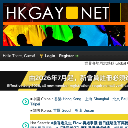
Hello There, Guest!
Login
Register
世界各地同志熱點 Global Ga
■中國 China：
香港 Hong Kong
上海 Shanghai
北京 Beij
Taipei
■韓國 Korea:
首爾 Seou
l
釜山 Busan
Hot Search:
#前香港先生 Flow 再捲爭議 昔日鍾培生百萬挑