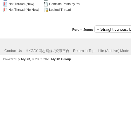
Hot Thread (New)
Contains Posts by You
Hot Thread (No New)
Locked Thread
Forum Jump:
Contact Us
HKGAY 同志網媒 / 資訊平台
Return to Top
Lite (Archive) Mode
Powered By
MyBB
, © 2002-2026
MyBB Group
.