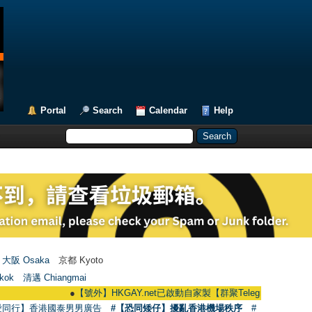
Portal
Search
Calendar
Help
大阪 Osaka
京都 Kyoto
kok
清邁 Chiangmai
●
【號外】HKGAY.net已啟動自家製【群聚Telegram群組】 HKGAY.net ha
愛同行】香港國泰男男廣告
#【恐同矮仔】擾亂香港機場秩序
#