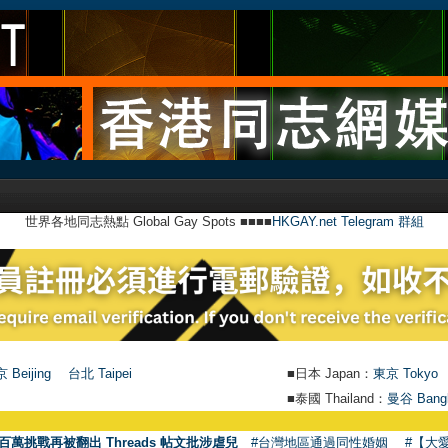
世界各地同志熱點 Global Gay Spots ■■■■
HKGAY.net Telegram 群組
 Beijing
台北 Taipei
■日本 Japan：
東京 Tokyo
■泰國 Thailand：
曼谷 Bang
百萬挑戰再被翻出 Threads 帖文批涉虐兒
#台灣地區通過同性婚姻
#【大