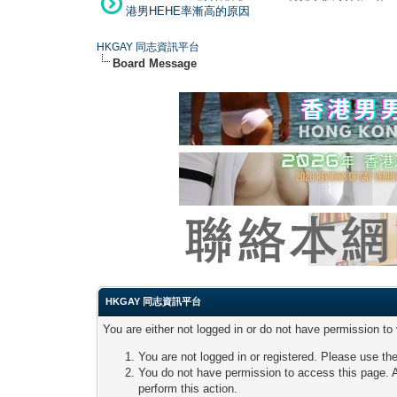
港男HEHE率漸高的原因
HKGAY 同志資訊平台
Board Message
HKGAY 同志資訊平台
You are either not logged in or do not have permission to
You are not logged in or registered. Please use the
You do not have permission to access this page. A
perform this action.