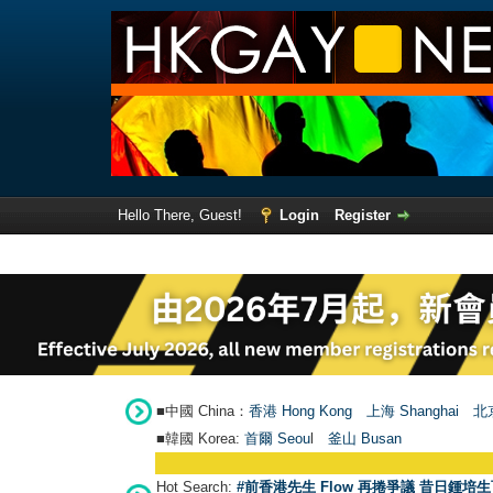
Hello There, Guest!
Login
Register
■中國 China：
香港 Hong Kong
上海 Shanghai
北京
■韓國 Korea:
首爾 Seou
l
釜山 Busan
Hot Search:
#前香港先生 Flow 再捲爭議 昔日鍾培生