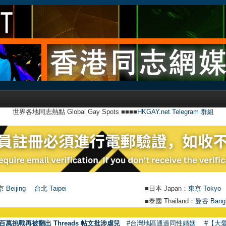
世界各地同志熱點 Global Gay Spots ■■■■
HKGAY.net Telegram 群組
 Beijing
台北 Taipei
■日本 Japan：
東京 Tokyo
■泰國 Thailand：
曼谷 Bang
百萬挑戰再被翻出 Threads 帖文批涉虐兒
#台灣地區通過同性婚姻
#【大