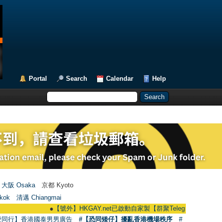
Portal
Search
Calendar
Help
大阪 Osaka
京都 Kyoto
kok
清邁 Chiangmai
●
【號外】HKGAY.net已啟動自家製【群聚Telegram群組】 HKGAY.net ha
愛同行】香港國泰男男廣告
#【恐同矮仔】擾亂香港機場秩序
#