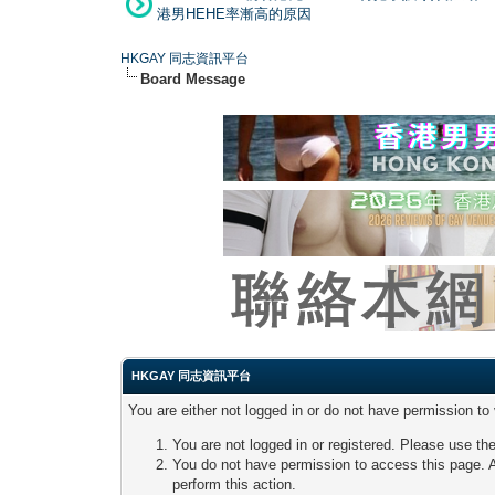
港男HEHE率漸高的原因
HKGAY 同志資訊平台
Board Message
HKGAY 同志資訊平台
You are either not logged in or do not have permission to
You are not logged in or registered. Please use the
You do not have permission to access this page. A
perform this action.