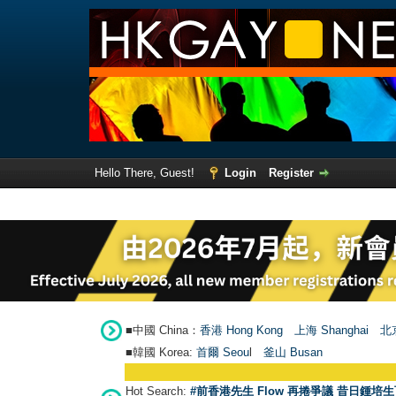
Hello There, Guest!
Login
Register
■中國 China：
香港 Hong Kong
上海 Shanghai
北京
■韓國 Korea:
首爾 Seou
l
釜山 Busan
Hot Search:
#前香港先生 Flow 再捲爭議 昔日鍾培生