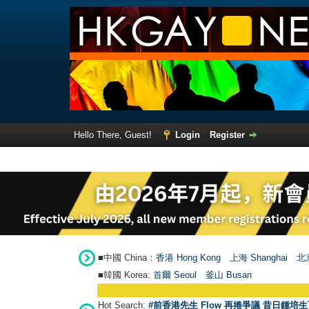
Hello There, Guest!
Login
Register
■中國 China：
香港 Hong Kong
上海 Shanghai
北京
■韓國 Korea:
首爾 Seou
l
釜山 Busan
Hot Search:
#前香港先生 Flow 再捲爭議 昔日鍾培生