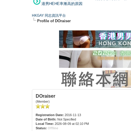
港男HEHE率漸高的原因
HKGAY 同志資訊平台
Profile of DOraiser
DOraiser
(Member)
Registration Date:
2016-11-13
Date of Birth:
Not Specified
Local Time:
2026-08-09 at 02:10 PM
Status:
Offline