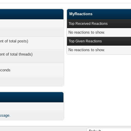
MyReactions
Top Received Reactions
No reactions to show.
nt of total posts)
Top Given Reactions
No reactions to show.
ent of total threads)
econds
ssage.