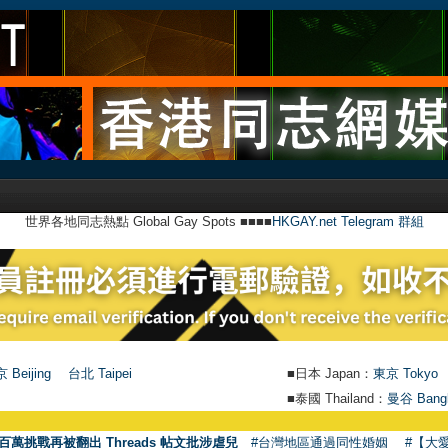
世界各地同志熱點 Global Gay Spots ■■■■
HKGAY.net Telegram 群組
 Beijing
台北 Taipei
■日本 Japan：
東京 Tokyo
■泰國 Thailand：
曼谷 Bang
百萬挑戰再被翻出 Threads 帖文批涉虐兒
#台灣地區通過同性婚姻
#【大