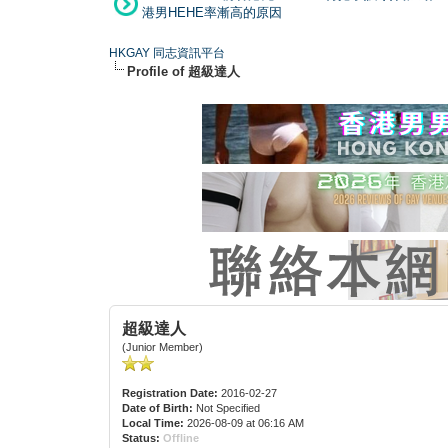
港男HEHE率漸高的原因
HKGAY 同志資訊平台
Profile of 超級達人
超級達人
(Junior Member)
Registration Date:
2016-02-27
Date of Birth:
Not Specified
Local Time:
2026-08-09 at 06:16 AM
Status:
Offline