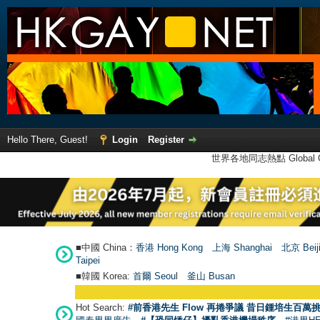
Hello There, Guest!
Login
Register
世界各地同志熱點 Global Ga
■中國 China：
香港 Hong Kong
上海 Shanghai
北京 Beij
Taipei
■韓國 Korea:
首爾 Seou
l
釜山 Busan
Hot Search:
#前香港先生 Flow 再捲爭議 昔日鍾培生百萬挑