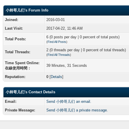
小帅哥儿们's Forum Info
Joined:
2016-03-01
Last Visit:
2017-04-22, 11:46 AM
6 (0 posts per day | 0 percent of total posts)
Total Posts:
(
Find All Posts
)
2 (0 threads per day | 0 percent of total threads)
Total Threads:
(
Find All Threads
)
Time Spent Online:
39 Minutes, 31 Seconds
在線使用時間：
Reputation:
0
[
Details
]
小帅哥儿们's Contact Details
Email:
Send 小帅哥儿们 an email.
Private Message:
Send 小帅哥儿们 a private message.