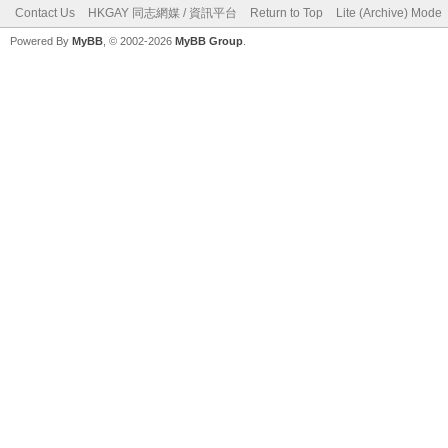
Contact Us
HKGAY 同志網媒 / 資訊平台
Return to Top
Lite (Archive) Mode
Powered By
MyBB
, © 2002-2026
MyBB Group
.