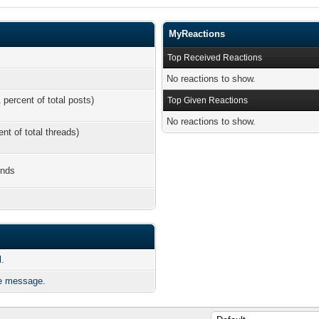
MyReactions
Top Received Reactions
No reactions to show.
 percent of total posts)
Top Given Reactions
No reactions to show.
ent of total threads)
onds
.
e message.