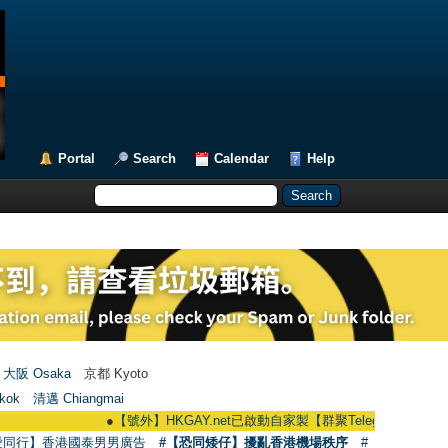
Portal
Search
Calendar
Help
大阪 Osaka
京都 Kyoto
kok
清邁 Chiangmai
●
【號外】HKGAY.net已啟動自家製【群聚Telegram群組】 HKGAY.net h
愛同行】香港國泰男男廣告
#【恐同矮仔】擾亂香港機場秩序
#