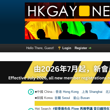
Hello There, Guest!
Login
Register
■中國 China：
香港 Hong Kong
上海 Shanghai
北京
■韓國 Korea:
首爾 Seou
l
釜山 Busan
Hot Search:
#前香港先生 Flow 再捲爭議 昔日鍾培生