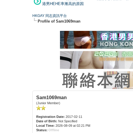
港男HEHE率漸高的原因
HKGAY 同志資訊平台
Profile of Sam1069man
Sam1069man
(Junior Member)
Registration Date:
2017-02-11
Date of Birth:
Not Specified
Local Time:
2026-08-09 at 02:21 PM
Status:
Offline