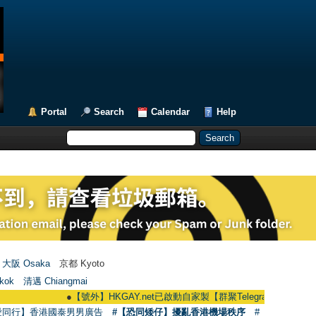
Portal
Search
Calendar
Help
大阪 Osaka
京都 Kyoto
kok
清邁 Chiangmai
●
【號外】HKGAY.net已啟動自家製【群聚Telegram群組】 HKGAY.net has
愛同行】香港國泰男男廣告
#【恐同矮仔】擾亂香港機場秩序
#