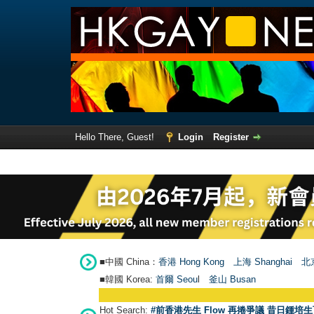
Hello There, Guest!
Login
Register
■中國 China：
香港 Hong Kong
上海 Shanghai
北京
■韓國 Korea:
首爾 Seou
l
釜山 Busan
Hot Search:
#前香港先生 Flow 再捲爭議 昔日鍾培生