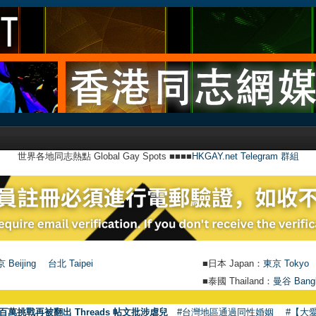
世界各地同志熱點 Global Gay Spots ■■■■
HKGAY.net Telegram 群組
 Beijing
台北 Taipei
■日本 Japan：
東京 Tokyo
■泰國 Thailand：
曼谷 Bang
百萬挑戰再被翻出 Threads 帖文批涉虐兒
#台灣地區通過同性婚姻
#【大