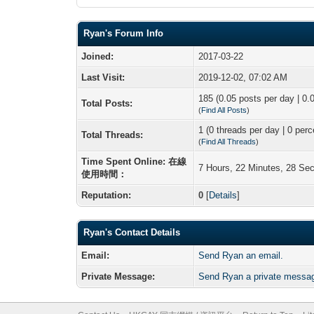
Ryan's Forum Info
Joined:
2017-03-22
Last Visit:
2019-12-02, 07:02 AM
185 (0.05 posts per day | 0.0
Total Posts:
(
Find All Posts
)
1 (0 threads per day | 0 perc
Total Threads:
(
Find All Threads
)
Time Spent Online: 在線
7 Hours, 22 Minutes, 28 Se
使用時間：
Reputation:
0
[
Details
]
Ryan's Contact Details
Email:
Send Ryan an email.
Private Message:
Send Ryan a private messa