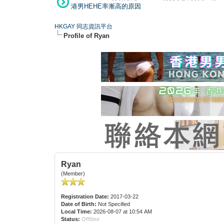
港男HEHE率漸高的原因
HKGAY 同志資訊平台
Profile of Ryan
Ryan
(Member)
Registration Date:
2017-03-22
Date of Birth:
Not Specified
Local Time:
2026-08-07 at 10:54 AM
Status:
Offline