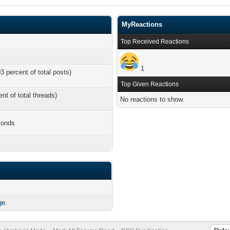
MyReactions
Top Received Reactions
1
3 percent of total posts)
Top Given Reactions
ent of total threads)
No reactions to show.
conds
ge.