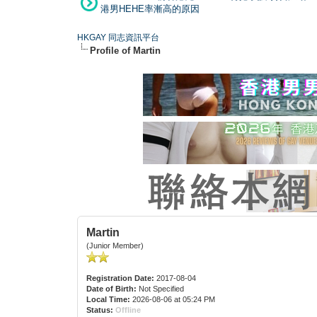
港男HEHE率漸高的原因
HKGAY 同志資訊平台
Profile of Martin
Martin
(Junior Member)
Registration Date:
2017-08-04
Date of Birth:
Not Specified
Local Time:
2026-08-06 at 05:24 PM
Status:
Offline