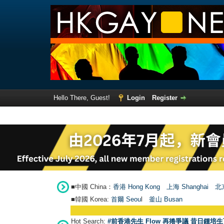
Hello There, Guest!
Login
Register
■中國 China：
香港 Hong Kong
上海 Shanghai
北京
■韓國 Korea:
首爾 Seou
l
釜山 Busan
Hot Search:
#前香港先生 Flow 再捲爭議 昔日鍾培生