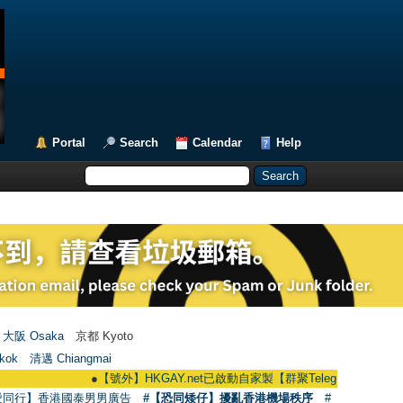
Portal
Search
Calendar
Help
大阪 Osaka
京都 Kyoto
kok
清邁 Chiangmai
●
【號外】HKGAY.net已啟動自家製【群聚Telegram群組】 HKGAY.net ha
愛同行】香港國泰男男廣告
#【恐同矮仔】擾亂香港機場秩序
#