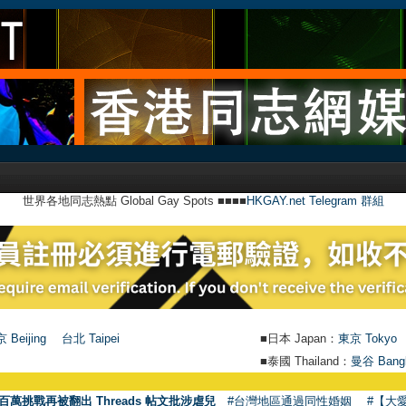
世界各地同志熱點 Global Gay Spots ■■■■
HKGAY.net Telegram 群組
 Beijing
台北 Taipei
■日本 Japan：
東京 Tokyo
■泰國 Thailand：
曼谷 Bang
百萬挑戰再被翻出 Threads 帖文批涉虐兒
#台灣地區通過同性婚姻
#【大