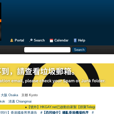
Portal
Search
Calendar
Help
大阪 Osaka
京都 Kyoto
kok
清邁 Chiangmai
●
【號外】HKGAY.net已啟動自家製【群聚Telegram群組】 HKGAY.net ha
愛同行】香港國泰男男廣告
#【恐同矮仔】擾亂香港機場秩序
#