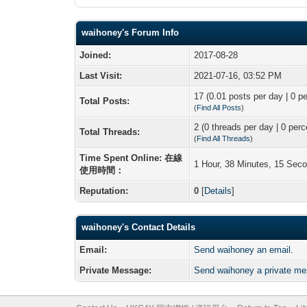
waihoney's Forum Info
Joined:
2017-08-28
Last Visit:
2021-07-16, 03:52 PM
17 (0.01 posts per day | 0 pe
Total Posts:
(
Find All Posts
)
2 (0 threads per day | 0 perc
Total Threads:
(
Find All Threads
)
Time Spent Online: 在線
1 Hour, 38 Minutes, 15 Sec
使用時間：
Reputation:
0
[
Details
]
waihoney's Contact Details
Email:
Send waihoney an email.
Private Message:
Send waihoney a private m