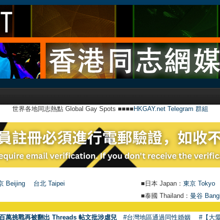
世界各地同志熱點 Global Gay Spots ■■■■
HKGAY.net Telegram 群組
 Beijing
台北 Taipei
■日本 Japan：
東京 Tokyo
■泰國 Thailand：
曼谷 Bang
百萬挑戰再被翻出 Threads 帖文批涉虐兒
#台灣地區通過同性婚姻
#【大