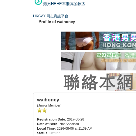
港男HEHE率漸高的原因
HKGAY 同志資訊平台
Profile of waihoney
waihoney
(Junior Member)
Registration Date:
2017-08-28
Date of Birth:
Not Specified
Local Time:
2026-08-06 at 11:39 AM
Status:
Offline