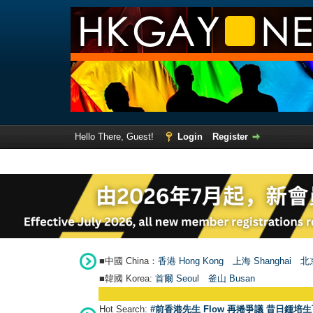
Hello There, Guest!
Login
Register
■中國 China：
香港 Hong Kong
上海 Shanghai
北京
■韓國 Korea:
首爾 Seou
l
釜山 Busan
Hot Search:
#前香港先生 Flow 再捲爭議 昔日鍾培生