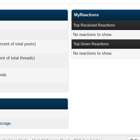
MyReactions
Top Received Reactions
No reactions to show.
rcent of total posts)
Top Given Reactions
No reactions to show.
ent of total threads)
onds
essage.