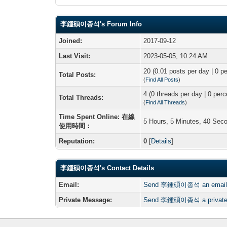
李鍾碩이종석's Forum Info
Joined:
2017-09-12
Last Visit:
2023-05-05, 10:24 AM
20 (0.01 posts per day | 0 pe
Total Posts:
(
Find All Posts
)
4 (0 threads per day | 0 perc
Total Threads:
(
Find All Threads
)
Time Spent Online: 在線
5 Hours, 5 Minutes, 40 Sec
使用時間：
Reputation:
0
[
Details
]
李鍾碩이종석's Contact Details
Email:
Send 李鍾碩이종석 an email
Private Message:
Send 李鍾碩이종석 a private