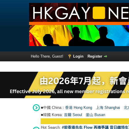
Hello There, Guest!
Login
Register
■中國 China：
香港 Hong Kong
上海 Shanghai
北京
■韓國 Korea:
首爾 Seou
l
釜山 Busan
Hot Search:
#前香港先生 Flow 再捲爭議 昔日鍾培生