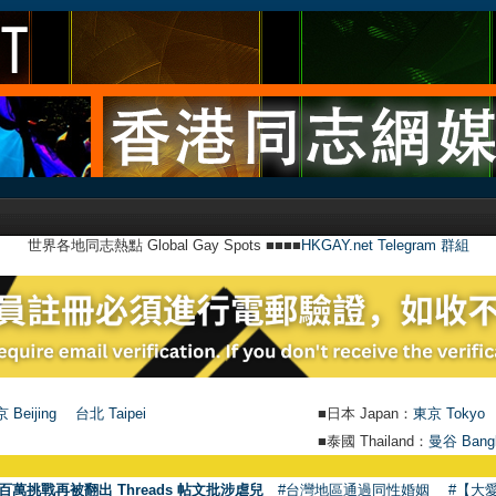
世界各地同志熱點 Global Gay Spots ■■■■
HKGAY.net Telegram 群組
 Beijing
台北 Taipei
■日本 Japan：
東京 Tokyo
■泰國 Thailand：
曼谷 Bang
百萬挑戰再被翻出 Threads 帖文批涉虐兒
#台灣地區通過同性婚姻
#【大