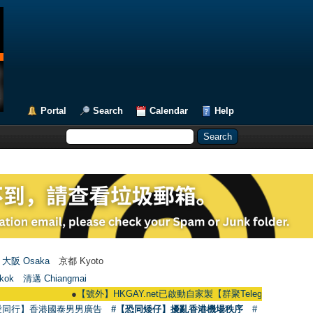
Portal
Search
Calendar
Help
大阪 Osaka
京都 Kyoto
kok
清邁 Chiangmai
●
【號外】HKGAY.net已啟動自家製【群聚Telegram群組】 HKGAY.net ha
愛同行】香港國泰男男廣告
#【恐同矮仔】擾亂香港機場秩序
#