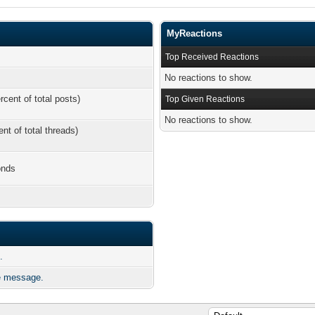
MyReactions
Top Received Reactions
No reactions to show.
rcent of total posts)
Top Given Reactions
No reactions to show.
ent of total threads)
onds
.
 message.