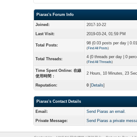
Piaras's Forum Info
Joined:
2017-10-22
Last Visit:
2019-03-24, 01:59 PM
98 (0.03 posts per day | 0.01
Total Posts:
(
Find All Posts
)
4 (0 threads per day | 0 perc
Total Threads:
(
Find All Threads
)
Time Spent Online: 在線
2 Hours, 10 Minutes, 23 Se
使用時間：
Reputation:
0
[
Details
]
Piaras's Contact Details
Email:
Send Piaras an email.
Private Message:
Send Piaras a private mess