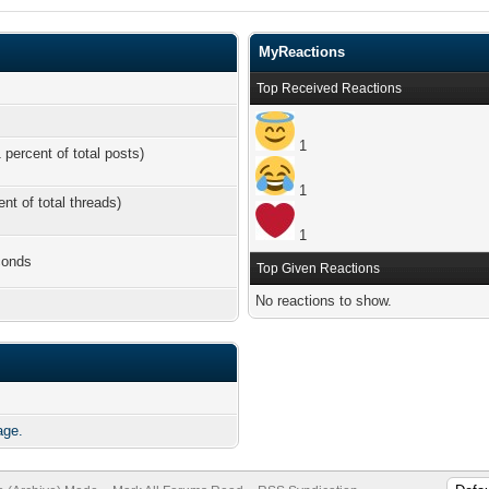
MyReactions
Top Received Reactions
1
 percent of total posts)
1
ent of total threads)
1
conds
Top Given Reactions
No reactions to show.
age.