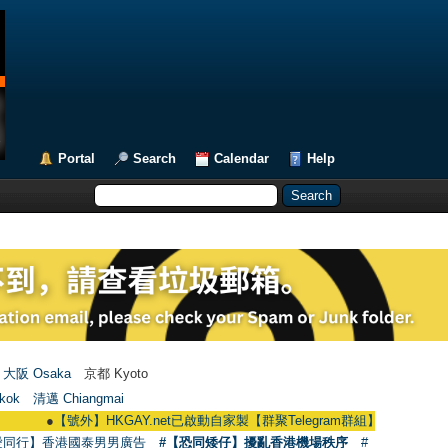
Portal
Search
Calendar
Help
大阪 Osaka
京都 Kyoto
kok
清邁 Chiangmai
●
【號外】HKGAY.net已啟動自家製【群聚Telegram群組】 HKGAY.net has alrea
愛同行】香港國泰男男廣告
#【恐同矮仔】擾亂香港機場秩序
#