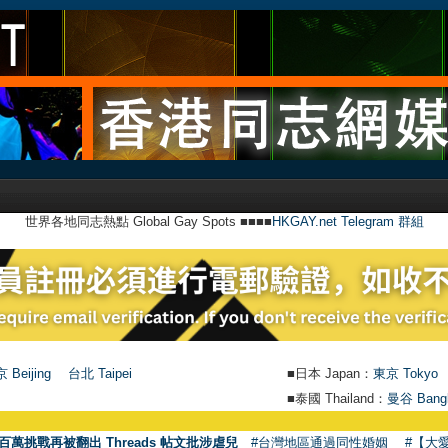
世界各地同志熱點 Global Gay Spots ■■■■
HKGAY.net Telegram 群組
 Beijing
台北 Taipei
■日本 Japan：
東京 Tokyo
■泰國 Thailand：
曼谷 Bang
百萬挑戰再被翻出 Threads 帖文批涉虐兒
#台灣地區通過同性婚姻
#【大