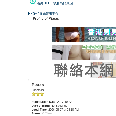
港男HEHE率漸高的原因
HKGAY 同志資訊平台
Profile of Piaras
Piaras
(Member)
Registration Date:
2017-10-22
Date of Birth:
Not Specified
Local Time:
2026-08-07 at 04:10 AM
Status:
Offline