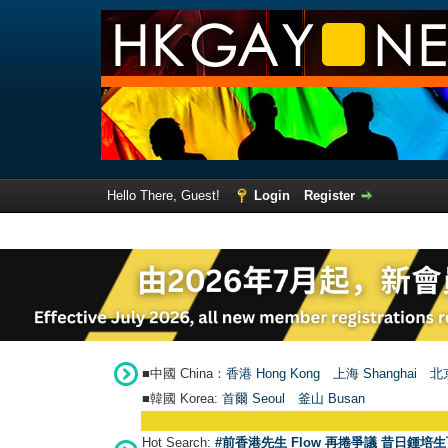
Hello There, Guest!
Login
Register
■中國 China：
香港 Hong Kong
上海 Shanghai
北京
■韓國 Korea:
首爾 Seou
l
釜山 Busan
Hot Search:
#前香港先生 Flow 再捲爭議 昔日鍾培生