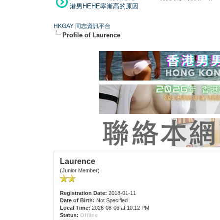
港男HEHE率漸高的原因
HKGAY 同志資訊平台
Profile of Laurence
Laurence
(Junior Member)
Registration Date:
2018-01-11
Date of Birth:
Not Specified
Local Time:
2026-08-06 at 10:12 PM
Status:
Offline