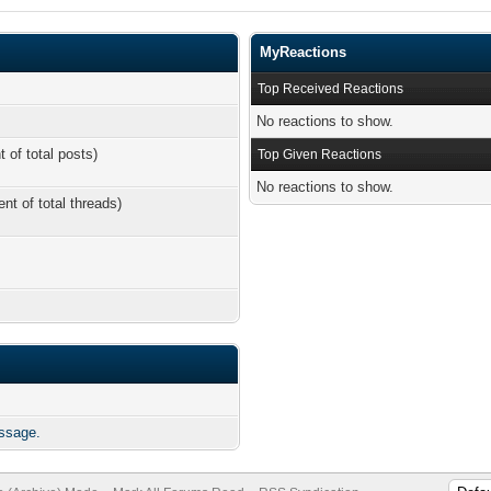
MyReactions
Top Received Reactions
No reactions to show.
t of total posts)
Top Given Reactions
No reactions to show.
ent of total threads)
ssage.