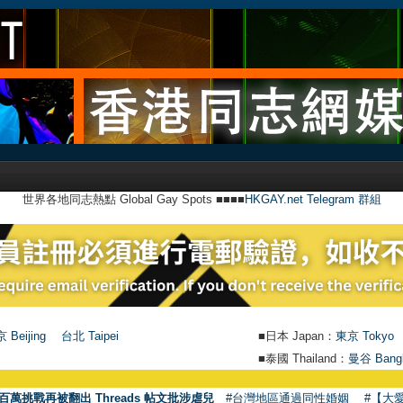
世界各地同志熱點 Global Gay Spots ■■■■
HKGAY.net Telegram 群組
 Beijing
台北 Taipei
■日本 Japan：
東京 Tokyo
■泰國 Thailand：
曼谷 Bang
百萬挑戰再被翻出 Threads 帖文批涉虐兒
#台灣地區通過同性婚姻
#【大