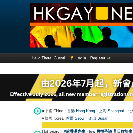
Hello There, Guest!
Login
Register
■中國 China：
香港 Hong Kong
上海 Shanghai
北京
■韓國 Korea:
首爾 Seou
l
釜山 Busan
Hot Search:
#前香港先生 Flow 再捲爭議 昔日鍾培生