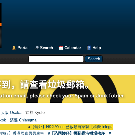
Portal
Search
Calendar
Help
大阪 Osaka
京都 Kyoto
kok
清邁 Chiangmai
●
【號外】HKGAY.net已啟動自家製【群聚Telegram群組】 HKGAY.net has
愛同行】香港國泰男男廣告
#【恐同矮仔】擾亂香港機場秩序
#