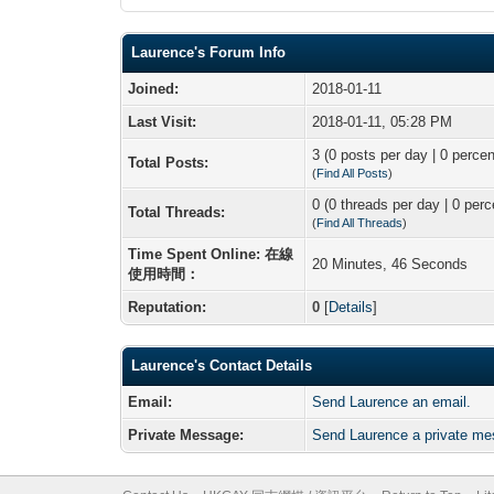
Laurence's Forum Info
Joined:
2018-01-11
Last Visit:
2018-01-11, 05:28 PM
3 (0 posts per day | 0 percen
Total Posts:
(
Find All Posts
)
0 (0 threads per day | 0 perc
Total Threads:
(
Find All Threads
)
Time Spent Online: 在線
20 Minutes, 46 Seconds
使用時間：
Reputation:
0
[
Details
]
Laurence's Contact Details
Email:
Send Laurence an email.
Private Message:
Send Laurence a private me