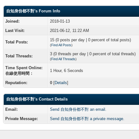
自知身份都不對's Forum Info
Joined:
2018-01-13
Last Visit:
2021-06-12, 11:22 AM
15 (0 posts per day | 0 percent of total posts)
Total Posts:
(
Find All Posts
)
3 (0 threads per day | 0 percent of total threads)
Total Threads:
(
Find All Threads
)
Time Spent Online:
1 Hour, 6 Seconds
在線使用時間：
Reputation:
0
[
Details
]
自知身份都不對's Contact Details
Email:
Send 自知身份都不對 an email.
Private Message:
Send 自知身份都不對 a private message.