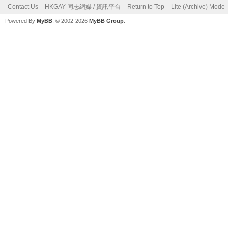
Contact Us
HKGAY 同志網媒 / 資訊平台
Return to Top
Lite (Archive) Mode
Powered By
MyBB
, © 2002-2026
MyBB Group
.