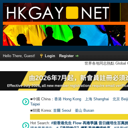
Hello There, Guest!
Login
Register
世界各地同志熱點 Global Ga
■中國 China：
香港 Hong Kong
上海 Shanghai
北京 Beij
Taipei
■韓國 Korea:
首爾 Seou
l
釜山 Busan
Hot Search:
#前香港先生 Flow 再捲爭議 昔日鍾培生百萬挑