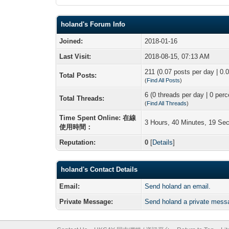
holand's Forum Info
Joined:
2018-01-16
Last Visit:
2018-08-15, 07:13 AM
211 (0.07 posts per day | 0.0
Total Posts:
(
Find All Posts
)
6 (0 threads per day | 0 perc
Total Threads:
(
Find All Threads
)
Time Spent Online: 在線
3 Hours, 40 Minutes, 19 Se
使用時間：
Reputation:
0
[
Details
]
holand's Contact Details
Email:
Send holand an email.
Private Message:
Send holand a private mess