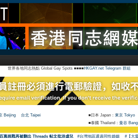
世界各地同志熱點 Global Gay Spots ■■■■
HKGAY.net Telegram 群組
 Beijing
台北 Taipei
■日本 Japan：
東京 Tokyo
■泰國 Thailand：
曼谷 Bang
百萬挑戰再被翻出 Threads 帖文批涉虐兒
#台灣地區通過同性婚姻
#【大