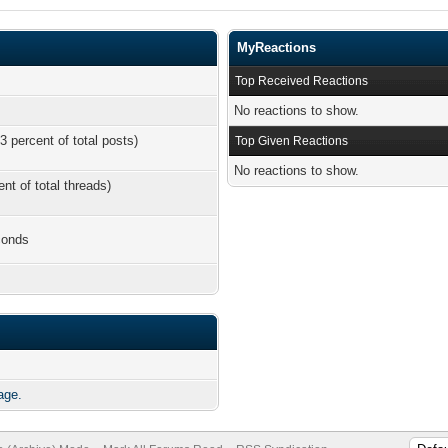
MyReactions
Top Received Reactions
No reactions to show.
3 percent of total posts)
Top Given Reactions
No reactions to show.
ent of total threads)
conds
age.