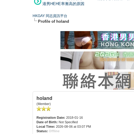
港男HEHE率漸高的原因
HKGAY 同志資訊平台
Profile of holand
holand
(Member)
Registration Date:
2018-01-16
Date of Birth:
Not Specified
Local Time:
2026-08-06 at 03:07 PM
Status:
Offline