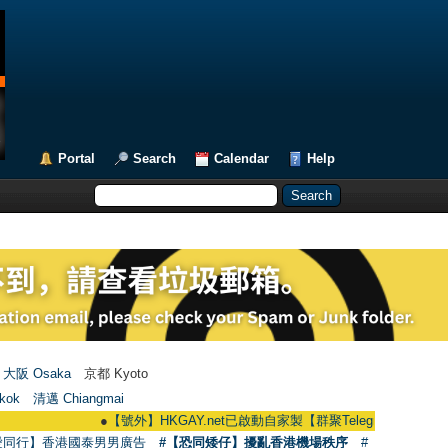
Portal
Search
Calendar
Help
大阪 Osaka
京都 Kyoto
kok
清邁 Chiangmai
●
【號外】HKGAY.net已啟動自家製【群聚Telegram群組】 HKGAY.net h
愛同行】香港國泰男男廣告
#【恐同矮仔】擾亂香港機場秩序
#