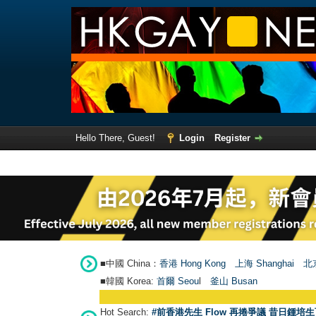
Hello There, Guest!
Login
Register
■中國 China：
香港 Hong Kong
上海 Shanghai
北京
■韓國 Korea:
首爾 Seou
l
釜山 Busan
Hot Search:
#前香港先生 Flow 再捲爭議 昔日鍾培生