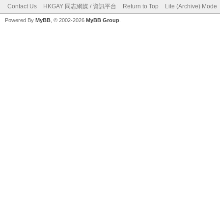
Contact Us
HKGAY 同志網媒 / 資訊平台
Return to Top
Lite (Archive) Mode
Powered By
MyBB
, © 2002-2026
MyBB Group
.