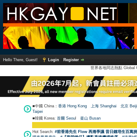
Hello There, Guest!
Login
Register
世界各地同志熱點 Global Ga
■中國 China：
香港 Hong Kong
上海 Shanghai
北京 Beij
Taipei
■韓國 Korea:
首爾 Seou
l
釜山 Busan
Hot Search:
#前香港先生 Flow 再捲爭議 昔日鍾培生百萬挑