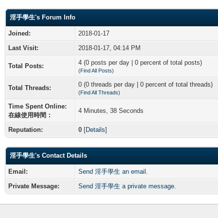
淫手學生's Forum Info
Joined:
2018-01-17
Last Visit:
2018-01-17, 04:14 PM
4 (0 posts per day | 0 percent of total posts)
Total Posts:
(
Find All Posts
)
0 (0 threads per day | 0 percent of total threads)
Total Threads:
(
Find All Threads
)
Time Spent Online:
4 Minutes, 38 Seconds
在線使用時間：
Reputation:
0
[
Details
]
淫手學生's Contact Details
Email:
Send 淫手學生 an email.
Private Message:
Send 淫手學生 a private message.