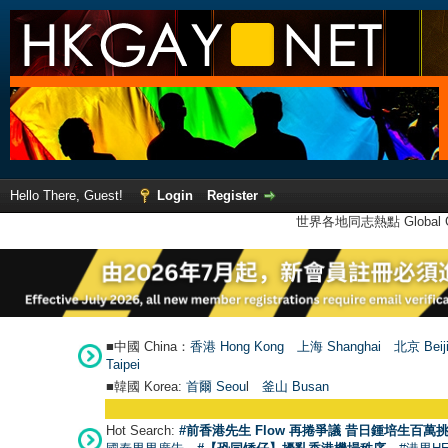
Hello There, Guest!
Login
Register
世界各地同志熱點 Global Ga
■中國 China：
香港 Hong Kong
上海 Shanghai
北京 Beij
Taipei
■韓國 Korea:
首爾 Seou
l
釜山 Busan
Hot Search:
#前香港先生 Flow 再捲爭議 昔日鍾培生百萬挑