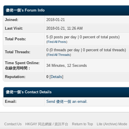
傻佬一個's Forum Info
Joined:
2018-01-21
Last Visit:
2018-01-21, 11:26 AM
5 (0 posts per day | 0 percent of total posts)
Total Posts:
(
Find All Posts
)
0 (0 threads per day | 0 percent of total threads)
Total Threads:
(
Find All Threads
)
Time Spent Online:
34 Minutes, 12 Seconds
在線使用時間：
Reputation:
0
[
Details
]
傻佬一個's Contact Details
Email:
Send 傻佬一個 an email.
Contact Us
HKGAY 同志網媒 / 資訊平台
Return to Top
Lite (Archive) Mode