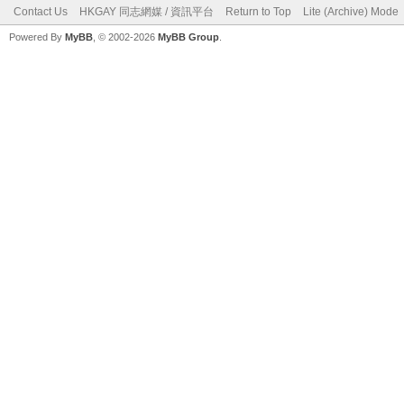
Contact Us
HKGAY 同志網媒 / 資訊平台
Return to Top
Lite (Archive) Mode
Powered By
MyBB
, © 2002-2026
MyBB Group
.