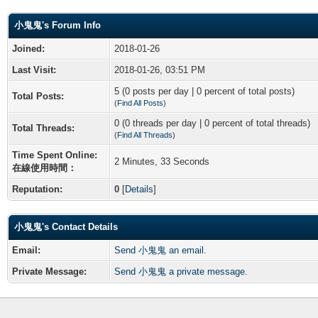
小鬼鬼's Forum Info
Joined:
2018-01-26
Last Visit:
2018-01-26, 03:51 PM
5 (0 posts per day | 0 percent of total posts)
Total Posts:
(
Find All Posts
)
0 (0 threads per day | 0 percent of total threads)
Total Threads:
(
Find All Threads
)
Time Spent Online:
2 Minutes, 33 Seconds
在線使用時間：
Reputation:
0
[
Details
]
小鬼鬼's Contact Details
Email:
Send 小鬼鬼 an email.
Private Message:
Send 小鬼鬼 a private message.