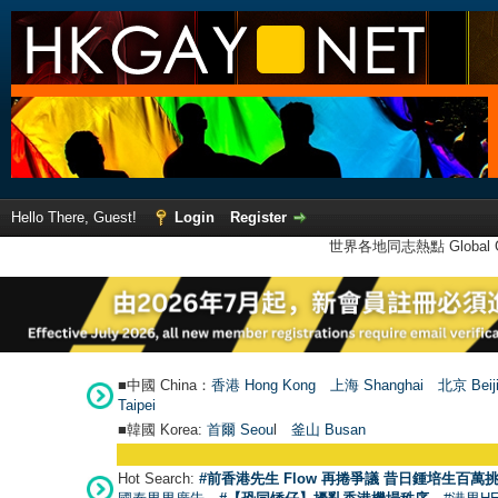
Hello There, Guest!
Login
Register
世界各地同志熱點 Global Ga
■中國 China：
香港 Hong Kong
上海 Shanghai
北京 Beij
Taipei
■韓國 Korea:
首爾 Seou
l
釜山 Busan
Hot Search:
#前香港先生 Flow 再捲爭議 昔日鍾培生百萬挑