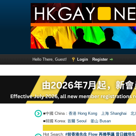
Hello There, Guest!
Login
Register
■中國 China：
香港 Hong Kong
上海 Shanghai
北京
■韓國 Korea:
首爾 Seou
l
釜山 Busan
Hot Search:
#前香港先生 Flow 再捲爭議 昔日鍾培生