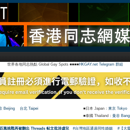
世界各地同志熱點 Global Gay Spots ■■■■
HKGAY.net Telegram 群組
 Beijing
台北 Taipei
■日本 Japan：
東京 Tokyo
■泰國 Thailand：
曼谷 Bang
百萬挑戰再被翻出 Threads 帖文批涉虐兒
#台灣地區通過同性婚姻
#【大