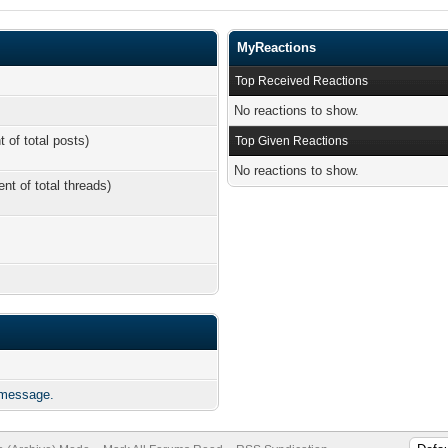
MyReactions
Top Received Reactions
No reactions to show.
t of total posts)
Top Given Reactions
No reactions to show.
ent of total threads)
 message.