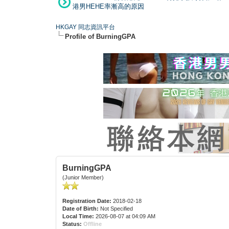
港男HEHE率漸高的原因
HKGAY 同志資訊平台
Profile of BurningGPA
BurningGPA
(Junior Member)
Registration Date:
2018-02-18
Date of Birth:
Not Specified
Local Time:
2026-08-07 at 04:09 AM
Status:
Offline