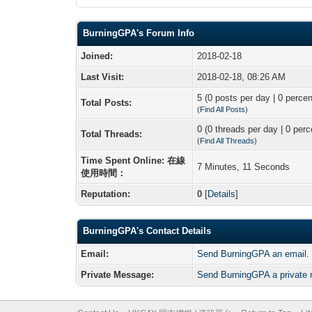
BurningGPA's Forum Info
Joined:
2018-02-18
Last Visit:
2018-02-18, 08:26 AM
5 (0 posts per day | 0 percen
Total Posts:
(
Find All Posts
)
0 (0 threads per day | 0 perc
Total Threads:
(
Find All Threads
)
Time Spent Online: 在線
7 Minutes, 11 Seconds
使用時間：
Reputation:
0
[
Details
]
BurningGPA's Contact Details
Email:
Send BurningGPA an email.
Private Message:
Send BurningGPA a private