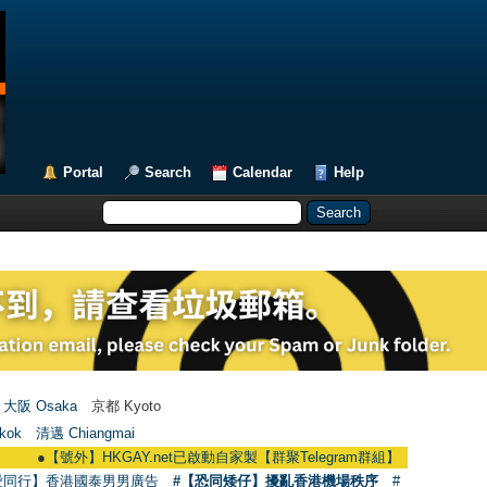
Portal
Search
Calendar
Help
大阪 Osaka
京都 Kyoto
kok
清邁 Chiangmai
●
【號外】HKGAY.net已啟動自家製【群聚Telegram群組】 HKGAY.net has already
愛同行】香港國泰男男廣告
#【恐同矮仔】擾亂香港機場秩序
#