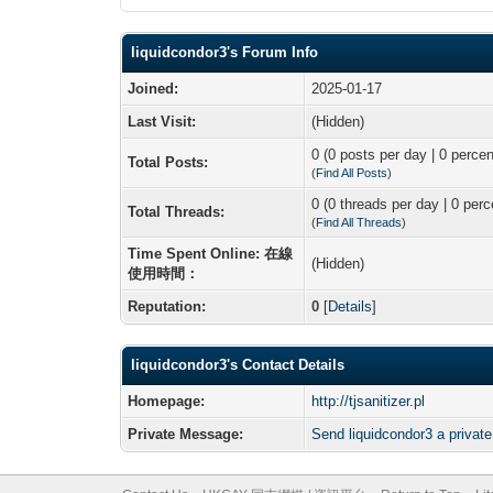
liquidcondor3's Forum Info
Joined:
2025-01-17
Last Visit:
(Hidden)
0 (0 posts per day | 0 percen
Total Posts:
(
Find All Posts
)
0 (0 threads per day | 0 perc
Total Threads:
(
Find All Threads
)
Time Spent Online: 在線
(Hidden)
使用時間：
Reputation:
0
[
Details
]
liquidcondor3's Contact Details
Homepage:
http://tjsanitizer.pl
Private Message:
Send liquidcondor3 a privat