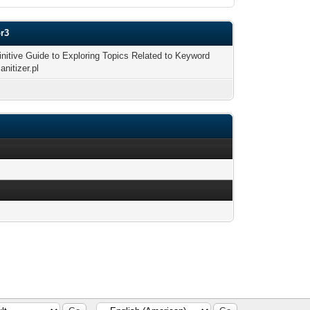
or3
initive Guide to Exploring Topics Related to Keyword
sanitizer.pl