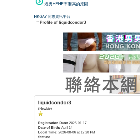
港男HEHE率漸高的原因
HKGAY 同志資訊平台
Profile of liquidcondor3
liquidcondor3
(Newbie)
Registration Date:
2025-01-17
Date of Birth:
April 14
Local Time:
2026-08-06 at 12:28 PM
Status: