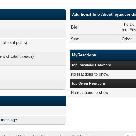
Additional Info About liquidcond
The Def
Bio:
http://tj
Sex:
Other
t of total posts)
MyReactions
ent of total threads)
Top Received Reactions
No reactions to show.
Top Given Reactions
No reactions to show.
e message.