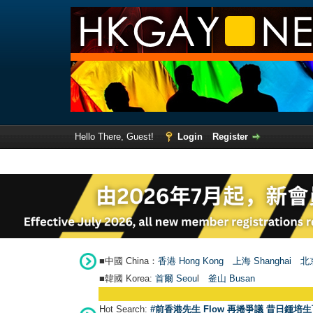
Hello There, Guest!
Login
Register
■中國 China：
香港 Hong Kong
上海 Shanghai
北京
■韓國 Korea:
首爾 Seou
l
釜山 Busan
Hot Search:
#前香港先生 Flow 再捲爭議 昔日鍾培生