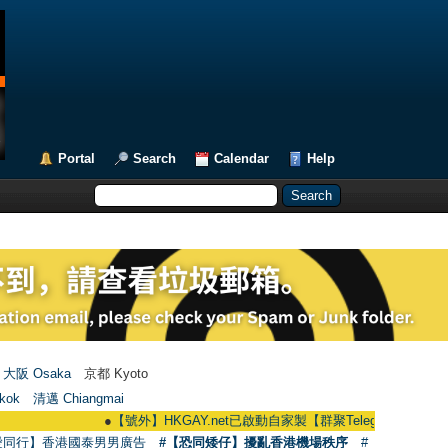
Portal
Search
Calendar
Help
大阪 Osaka
京都 Kyoto
kok
清邁 Chiangmai
●
【號外】HKGAY.net已啟動自家製【群聚Telegram群組】 HKGAY.net ha
愛同行】香港國泰男男廣告
#【恐同矮仔】擾亂香港機場秩序
#