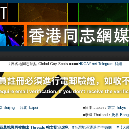
世界各地同志熱點 Global Gay Spots ■■■■
HKGAY.net Telegram 群組
 Beijing
台北 Taipei
■日本 Japan：
東京 Tokyo
■泰國 Thailand：
曼谷 Bang
百萬挑戰再被翻出 Threads 帖文批涉虐兒
#台灣地區通過同性婚姻
#【大