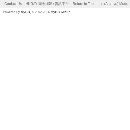
Contact Us
HKGAY 同志網媒 / 資訊平台
Return to Top
Lite (Archive) Mode
Powered By
MyBB
, © 2002-2026
MyBB Group
.