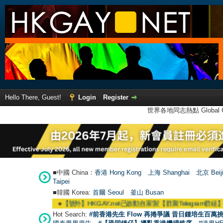
Hello There, Guest!
Login
Register
世界各地同志熱點 Global Ga
■中國 China：
香港 Hong Kong
上海 Shanghai
北京 Beij
Taipei
■韓國 Korea:
首爾 Seou
l
釜山 Busan
●
【號外】HKGAY.net已啟動自家製【群聚Telegram群組】 HKGAY.net
Hot Search:
#前香港先生 Flow 再捲爭議 昔日鍾培生百萬挑