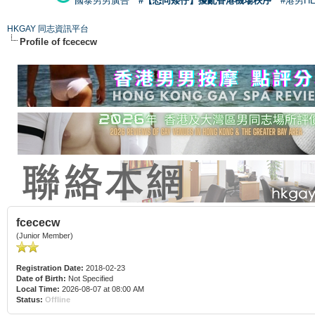
國泰男男廣告
#【恐同矮仔】擾亂香港機場秩序
#港男H
HKGAY 同志資訊平台
Profile of fcececw
fcececw
(Junior Member)
Registration Date:
2018-02-23
Date of Birth:
Not Specified
Local Time:
2026-08-07 at 08:00 AM
Status:
Offline