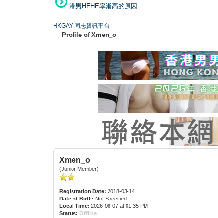
港男HEHE率漸高的原因
HKGAY 同志資訊平台
Profile of Xmen_o
Xmen_o
(Junior Member)
Registration Date:
2018-03-14
Date of Birth:
Not Specified
Local Time:
2026-08-07 at 01:35 PM
Status:
Offline