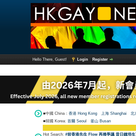
Hello There, Guest!
Login
Register
■中國 China：
香港 Hong Kong
上海 Shanghai
北京
■韓國 Korea:
首爾 Seou
l
釜山 Busan
Hot Search:
#前香港先生 Flow 再捲爭議 昔日鍾培生