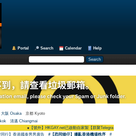
Portal
Search
Calendar
Help
大阪 Osaka
京都 Kyoto
kok
清邁 Chiangmai
●
【號外】HKGAY.net已啟動自家製【群聚Telegram群組】 HKGAY.net has
愛同行】香港國泰男男廣告
#【恐同矮仔】擾亂香港機場秩序
#