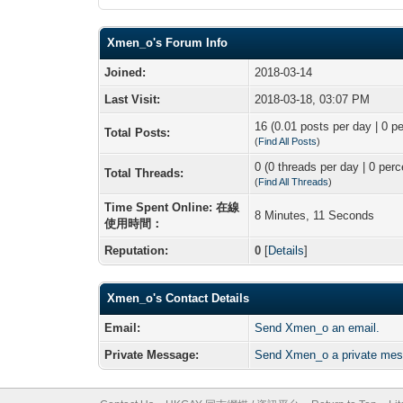
Xmen_o's Forum Info
Joined:
2018-03-14
Last Visit:
2018-03-18, 03:07 PM
16 (0.01 posts per day | 0 pe
Total Posts:
(
Find All Posts
)
0 (0 threads per day | 0 perc
Total Threads:
(
Find All Threads
)
Time Spent Online: 在線
8 Minutes, 11 Seconds
使用時間：
Reputation:
0
[
Details
]
Xmen_o's Contact Details
Email:
Send Xmen_o an email.
Private Message:
Send Xmen_o a private mes