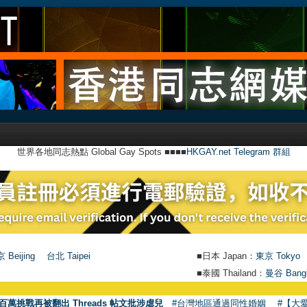
世界各地同志熱點 Global Gay Spots ■■■■
HKGAY.net Telegram 群組
 Beijing
台北 Taipei
■日本 Japan：
東京 Tokyo
■泰國 Thailand：
曼谷 Bang
百萬挑戰再被翻出 Threads 帖文批涉虐兒
#台灣地區通過同性婚姻
#【大