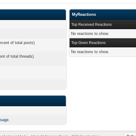
MyReactions
Top Received Reactions
No reactions to show.
rcent of total posts)
Top Given Reactions
No reactions to show.
ent of total threads)
sage.