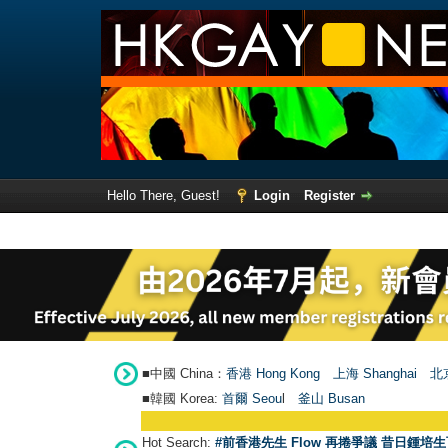
Hello There, Guest!
Login
Register
■中國 China：
香港 Hong Kong
上海 Shanghai
北京
■韓國 Korea:
首爾 Seou
l
釜山 Busan
Hot Search:
#前香港先生 Flow 再捲爭議 昔日鍾培生