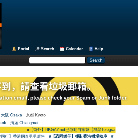
Portal
Search
Calendar
Help
大阪 Osaka
京都 Kyoto
kok
清邁 Chiangmai
●
【號外】HKGAY.net已啟動自家製【群聚Telegram群組】 HKGAY.net has 
愛同行】香港國泰男男廣告
#【恐同矮仔】擾亂香港機場秩序
#