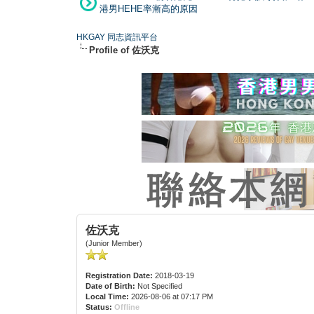
港男HEHE率漸高的原因
HKGAY 同志資訊平台
Profile of 佐沃克
佐沃克
(Junior Member)
Registration Date:
2018-03-19
Date of Birth:
Not Specified
Local Time:
2026-08-06 at 07:17 PM
Status:
Offline