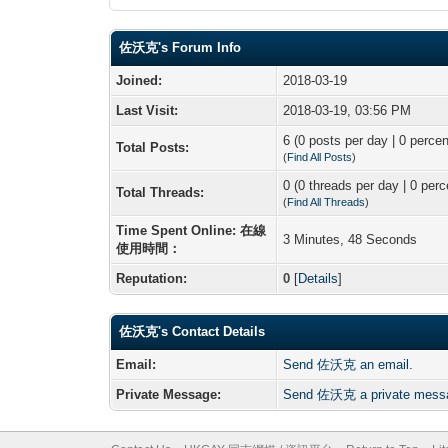
佐沃克's Forum Info
Joined:
2018-03-19
Last Visit:
2018-03-19, 03:56 PM
6 (0 posts per day | 0 percen
Total Posts:
(
Find All Posts
)
0 (0 threads per day | 0 perc
Total Threads:
(
Find All Threads
)
Time Spent Online: 在線
3 Minutes, 48 Seconds
使用時間：
Reputation:
0
[
Details
]
佐沃克's Contact Details
Email:
Send 佐沃克 an email.
Private Message:
Send 佐沃克 a private mess