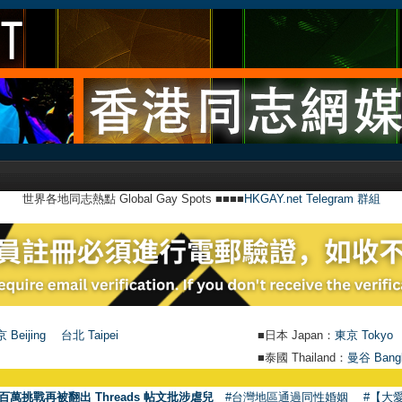
世界各地同志熱點 Global Gay Spots ■■■■
HKGAY.net Telegram 群組
 Beijing
台北 Taipei
■日本 Japan：
東京 Tokyo
■泰國 Thailand：
曼谷 Bang
百萬挑戰再被翻出 Threads 帖文批涉虐兒
#台灣地區通過同性婚姻
#【大