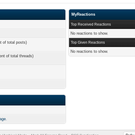
MyReactions
Top Received Reactions
No reactions to show.
t of total posts)
Top Given Reactions
No reactions to show.
ent of total threads)
age.