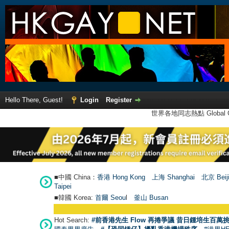
Hello There, Guest!
Login
Register
世界各地同志熱點 Global Ga
■中國 China：
香港 Hong Kong
上海 Shanghai
北京 Beij
Taipei
■韓國 Korea:
首爾 Seou
l
釜山 Busan
Hot Search:
#前香港先生 Flow 再捲爭議 昔日鍾培生百萬挑