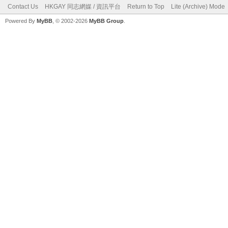
Contact Us
HKGAY 同志網媒 / 資訊平台
Return to Top
Lite (Archive) Mode
Powered By
MyBB
, © 2002-2026
MyBB Group
.