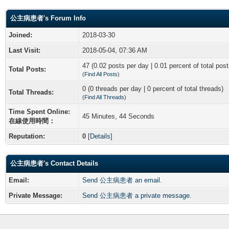
公主病患者's Forum Info
Joined:
2018-03-30
Last Visit:
2018-05-04, 07:36 AM
47 (0.02 posts per day | 0.01 percent of total post
Total Posts:
(
Find All Posts
)
0 (0 threads per day | 0 percent of total threads)
Total Threads:
(
Find All Threads
)
Time Spent Online:
45 Minutes, 44 Seconds
在線使用時間：
Reputation:
0
[
Details
]
公主病患者's Contact Details
Email:
Send 公主病患者 an email.
Private Message:
Send 公主病患者 a private message.