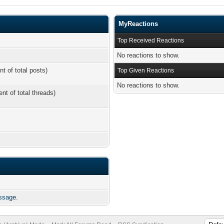
MyReactions
Top Received Reactions
No reactions to show.
nt of total posts)
Top Given Reactions
No reactions to show.
ent of total threads)
ssage.