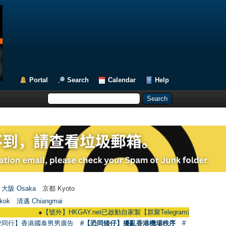
Portal
Search
Calendar
Help
大阪 Osaka
京都 Kyoto
kok
清邁 Chiangmai
●
【號外】HKGAY.net已啟動自家製【群聚Telegram群組】 HKGAY.net has a
愛同行】香港國泰男男廣告
#【恐同矮仔】擾亂香港機場秩序
#