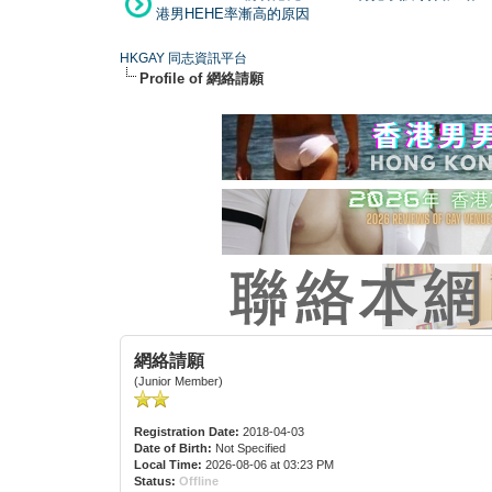
港男HEHE率漸高的原因
HKGAY 同志資訊平台
Profile of 網絡請願
網絡請願
(Junior Member)
Registration Date:
2018-04-03
Date of Birth:
Not Specified
Local Time:
2026-08-06 at 03:23 PM
Status:
Offline