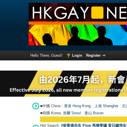
Hello There, Guest!
Login
Register
■中國 China：
香港 Hong Kong
上海 Shanghai
北京
■韓國 Korea:
首爾 Seou
l
釜山 Busan
Hot Search:
#前香港先生 Flow 再捲爭議 昔日鍾培生