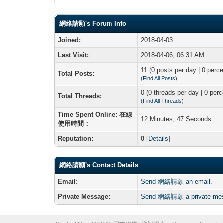
網絡請願's Forum Info
Joined:
2018-04-03
Last Visit:
2018-04-06, 06:31 AM
11 (0 posts per day | 0 perce
Total Posts:
(
Find All Posts
)
0 (0 threads per day | 0 perc
Total Threads:
(
Find All Threads
)
Time Spent Online: 在線
12 Minutes, 47 Seconds
使用時間：
Reputation:
0
[
Details
]
網絡請願's Contact Details
Email:
Send 網絡請願 an email.
Private Message:
Send 網絡請願 a private me