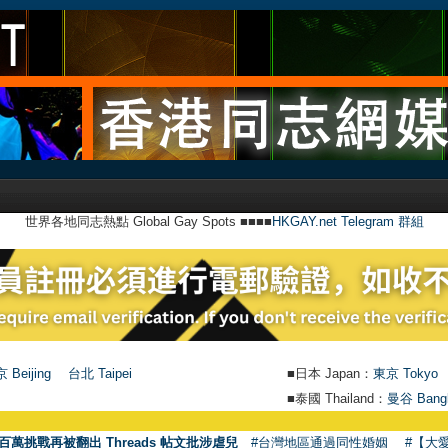
世界各地同志熱點 Global Gay Spots ■■■■
HKGAY.net Telegram 群組
 Beijing
台北 Taipei
■日本 Japan：
東京 Tokyo
■泰國 Thailand：
曼谷 Bang
百萬挑戰再被翻出 Threads 帖文批涉虐兒
#台灣地區通過同性婚姻
#【大