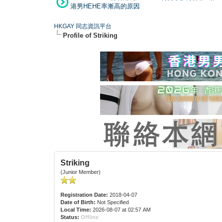
港男HEHE率漸高的原因
HKGAY 同志資訊平台
Profile of Striking
Striking
(Junior Member)
Registration Date:
2018-04-07
Date of Birth:
Not Specified
Local Time:
2026-08-07 at 02:57 AM
Status:
Offline