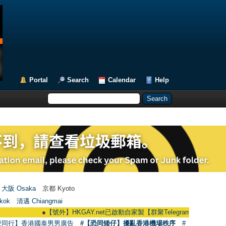
Portal
Search
Calendar
Help
大阪 Osaka
京都 Kyoto
kok
清邁 Chiangmai
●
【號外】HKGAY.net已啟動自家製【群聚Telegram群組】 HKGAY.net has a
愛同行】香港國泰男男廣告
#【恐同矮仔】擾亂香港機場秩序
#