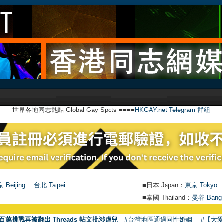
世界各地同志熱點 Global Gay Spots ■■■■
HKGAY.net Telegram 群組
 Beijing
台北 Taipei
■日本 Japan：
東京 Tokyo
■泰國 Thailand：
曼谷 Bang
百萬挑戰再被翻出 Threads 帖文批涉虐兒
#台灣地區通過同性婚姻
#【大