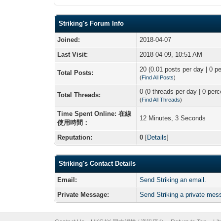
Striking's Forum Info
Joined:
2018-04-07
Last Visit:
2018-04-09, 10:51 AM
20 (0.01 posts per day | 0 pe
Total Posts:
(
Find All Posts
)
0 (0 threads per day | 0 perc
Total Threads:
(
Find All Threads
)
Time Spent Online: 在線
12 Minutes, 3 Seconds
使用時間：
Reputation:
0
[
Details
]
Striking's Contact Details
Email:
Send Striking an email.
Private Message:
Send Striking a private mes