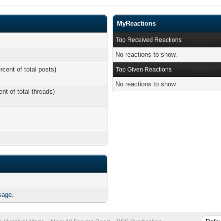
MyReactions
Top Received Reactions
No reactions to show.
rcent of total posts)
Top Given Reactions
No reactions to show.
ent of total threads)
sage.