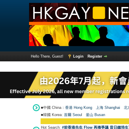
Hello There, Guest!
Login
Register
■中國 China：
香港 Hong Kong
上海 Shanghai
北京
■韓國 Korea:
首爾 Seou
l
釜山 Busan
Hot Search:
#前香港先生 Flow 再捲爭議 昔日鍾培生