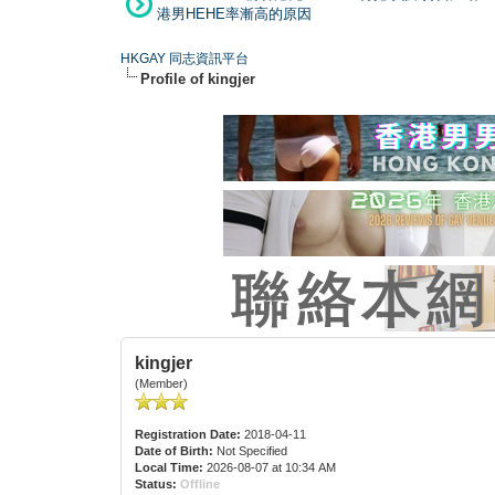
港男HEHE率漸高的原因
HKGAY 同志資訊平台
Profile of kingjer
kingjer
(Member)
Registration Date:
2018-04-11
Date of Birth:
Not Specified
Local Time:
2026-08-07 at 10:34 AM
Status:
Offline