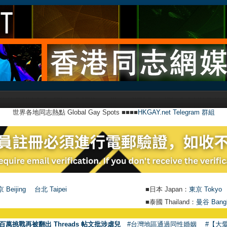
世界各地同志熱點 Global Gay Spots ■■■■
HKGAY.net Telegram 群組
 Beijing
台北 Taipei
■日本 Japan：
東京 Tokyo
■泰國 Thailand：
曼谷 Bang
百萬挑戰再被翻出 Threads 帖文批涉虐兒
#台灣地區通過同性婚姻
#【大