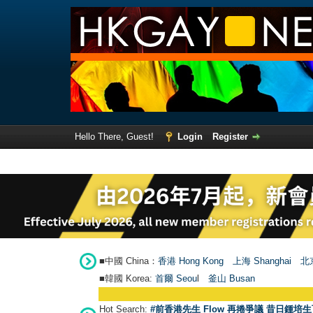
Hello There, Guest!
Login
Register
■中國 China：
香港 Hong Kong
上海 Shanghai
北京
■韓國 Korea:
首爾 Seou
l
釜山 Busan
Hot Search:
#前香港先生 Flow 再捲爭議 昔日鍾培生