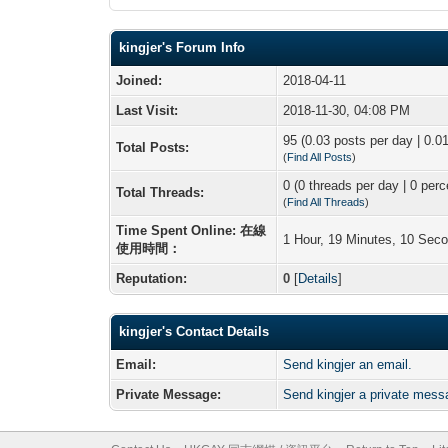
kingjer's Forum Info
Joined:
2018-04-11
Last Visit:
2018-11-30, 04:08 PM
95 (0.03 posts per day | 0.01
Total Posts:
(
Find All Posts
)
0 (0 threads per day | 0 perc
Total Threads:
(
Find All Threads
)
Time Spent Online: 在線
1 Hour, 19 Minutes, 10 Sec
使用時間：
Reputation:
0
[
Details
]
kingjer's Contact Details
Email:
Send kingjer an email.
Private Message:
Send kingjer a private mess