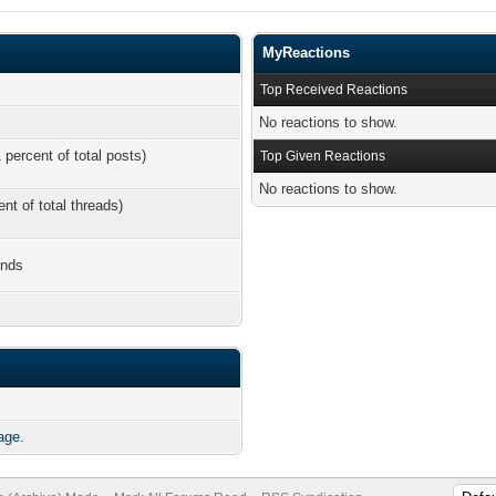
MyReactions
Top Received Reactions
No reactions to show.
 percent of total posts)
Top Given Reactions
No reactions to show.
ent of total threads)
onds
age.