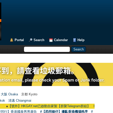
Portal
Search
Calendar
Help
大阪 Osaka
京都 Kyoto
kok
清邁 Chiangmai
●
【號外】HKGAY.net已啟動自家製【群聚Telegram群組】 HKGAY.net has already 
愛同行】香港國泰男男廣告
#【恐同矮仔】擾亂香港機場秩序
#