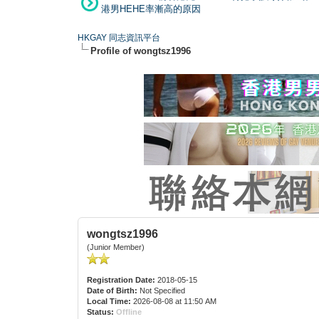
港男HEHE率漸高的原因
HKGAY 同志資訊平台
Profile of wongtsz1996
wongtsz1996
(Junior Member)
Registration Date:
2018-05-15
Date of Birth:
Not Specified
Local Time:
2026-08-08 at 11:50 AM
Status:
Offline