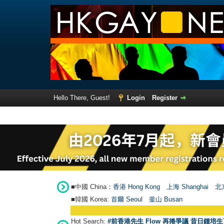
Hello There, Guest!
Login
Register
■中國 China：
香港 Hong Kong
上海 Shanghai
北京
■韓國 Korea:
首爾 Seou
l
釜山 Busan
Hot Search:
#前香港先生 Flow 再捲爭議 昔日鍾培生