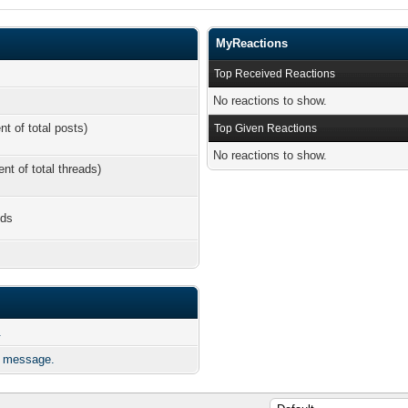
MyReactions
Top Received Reactions
No reactions to show.
nt of total posts)
Top Given Reactions
No reactions to show.
ent of total threads)
nds
.
e message.