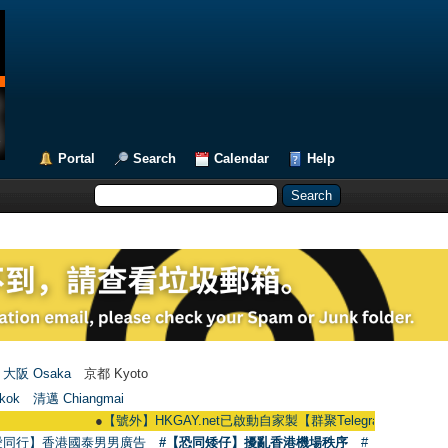
Portal
Search
Calendar
Help
大阪 Osaka
京都 Kyoto
kok
清邁 Chiangmai
●
【號外】HKGAY.net已啟動自家製【群聚Telegram群組】 HKGAY.net has
愛同行】香港國泰男男廣告
#【恐同矮仔】擾亂香港機場秩序
#