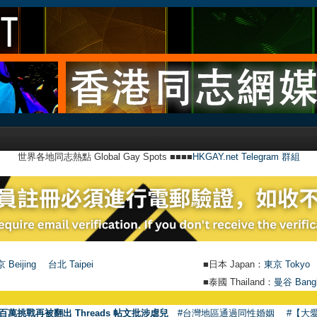
世界各地同志熱點 Global Gay Spots ■■■■
HKGAY.net Telegram 群組
 Beijing
台北 Taipei
■日本 Japan：
東京 Tokyo
■泰國 Thailand：
曼谷 Bang
百萬挑戰再被翻出 Threads 帖文批涉虐兒
#台灣地區通過同性婚姻
#【大