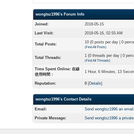
wongtsz1996's Forum Info
Joined:
2018-05-15
Last Visit:
2018-05-16, 02:55 AM
10 (0 posts per day | 0 perce
Total Posts:
(
Find All Posts
)
1 (0 threads per day | 0 perc
Total Threads:
(
Find All Threads
)
Time Spent Online: 在線
1 Hour, 6 Minutes, 13 Seco
使用時間：
Reputation:
0
[
Details
]
wongtsz1996's Contact Details
Email:
Send wongtsz1996 an email
Private Message:
Send wongtsz1996 a privat