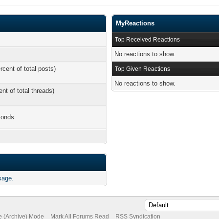
MyReactions
Top Received Reactions
No reactions to show.
rcent of total posts)
Top Given Reactions
No reactions to show.
ent of total threads)
conds
sage.
te (Archive) Mode
Mark All Forums Read
RSS Syndication