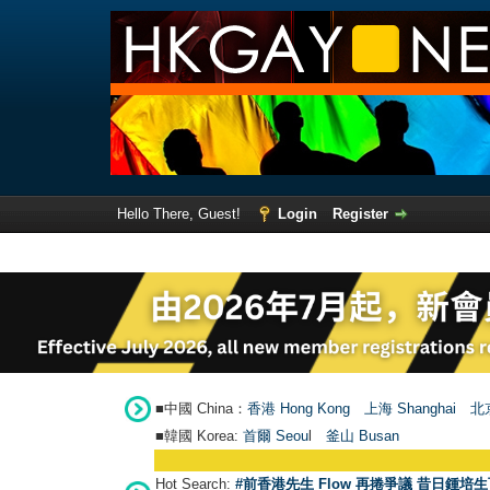
Hello There, Guest!
Login
Register
■中國 China：
香港 Hong Kong
上海 Shanghai
北京
■韓國 Korea:
首爾 Seou
l
釜山 Busan
Hot Search:
#前香港先生 Flow 再捲爭議 昔日鍾培生