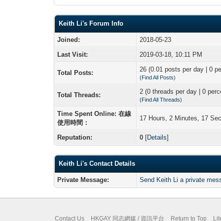
Keith Li's Forum Info
Joined:
2018-05-23
Last Visit:
2019-03-18, 10:11 PM
26 (0.01 posts per day | 0 pe
Total Posts:
(
Find All Posts
)
2 (0 threads per day | 0 perc
Total Threads:
(
Find All Threads
)
Time Spent Online: 在線
17 Hours, 2 Minutes, 17 Se
使用時間：
Reputation:
0
[
Details
]
Keith Li's Contact Details
Private Message:
Send Keith Li a private mes
Contact Us
HKGAY 同志網媒 / 資訊平台
Return to Top
Li