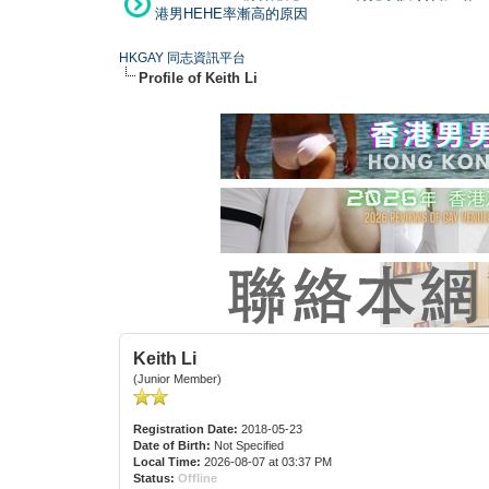
港男HEHE率漸高的原因
HKGAY 同志資訊平台
Profile of Keith Li
Keith Li
(Junior Member)
Registration Date:
2018-05-23
Date of Birth:
Not Specified
Local Time:
2026-08-07 at 03:37 PM
Status:
Offline