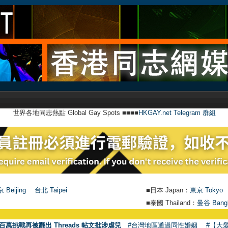
世界各地同志熱點 Global Gay Spots ■■■■
HKGAY.net Telegram 群組
 Beijing
台北 Taipei
■日本 Japan：
東京 Tokyo
■泰國 Thailand：
曼谷 Bang
百萬挑戰再被翻出 Threads 帖文批涉虐兒
#台灣地區通過同性婚姻
#【大