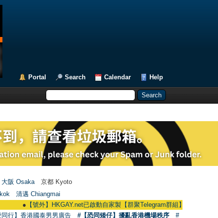
Portal
Search
Calendar
Help
大阪 Osaka
京都 Kyoto
kok
清邁 Chiangmai
●
【號外】HKGAY.net已啟動自家製【群聚Telegram群組】 HKGAY.net has alre
愛同行】香港國泰男男廣告
#【恐同矮仔】擾亂香港機場秩序
#