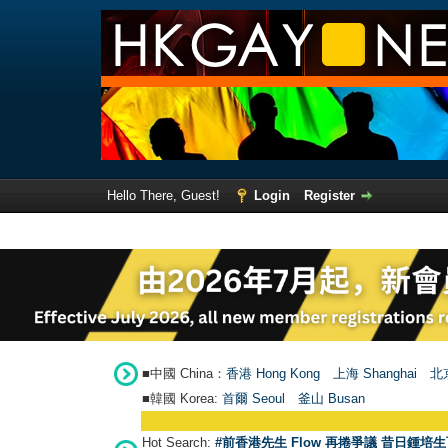
Hello There, Guest!
Login
Register
■中國 China：
香港 Hong Kong
上海 Shanghai
北京
■韓國 Korea:
首爾 Seou
l
釜山 Busan
Hot Search:
#前香港先生 Flow 再捲爭議 昔日鍾培生