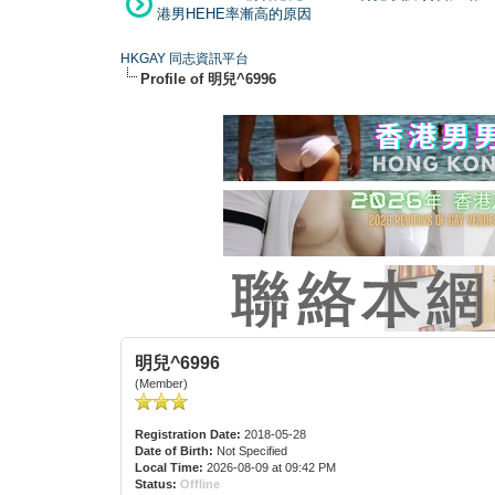
港男HEHE率漸高的原因
HKGAY 同志資訊平台
Profile of 明兒^6996
明兒^6996
(Member)
Registration Date:
2018-05-28
Date of Birth:
Not Specified
Local Time:
2026-08-09 at 09:42 PM
Status:
Offline