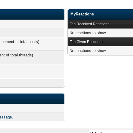
MyReactions
Top Received Reactions
No reactions to show.
 percent of total posts)
Top Given Reactions
No reactions to show.
ent of total threads)
essage.