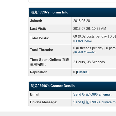
明兒^6996's Forum Info
Joined:
2018-05-28
Last Visit:
2018-07-26, 10:38 AM
69 (0.02 posts per day | 0.01
Total Posts:
(
Find All Posts
)
0 (0 threads per day | 0 perc
Total Threads:
(
Find All Threads
)
Time Spent Online: 在線
2 Hours, 38 Seconds
使用時間：
Reputation:
0
[
Details
]
明兒^6996's Contact Details
Email:
Send 明兒^6996 an email.
Private Message:
Send 明兒^6996 a private m