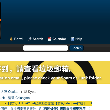
Portal
Search
Calendar
Help
大阪 Osaka
京都 Kyoto
kok
清邁 Chiangmai
●
【號外】HKGAY.net已啟動自家製【群聚Telegram群組】 HKGAY.net has already o
愛同行】香港國泰男男廣告
#【恐同矮仔】擾亂香港機場秩序
#