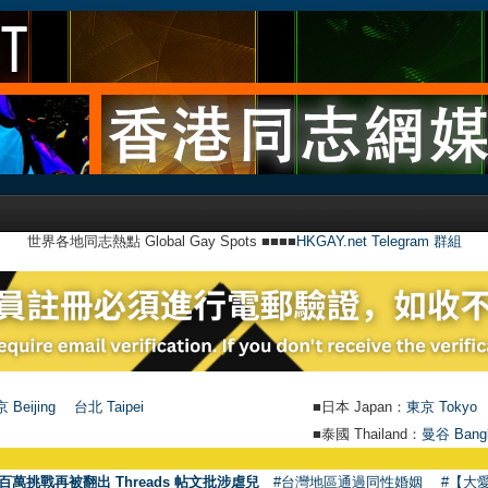
世界各地同志熱點 Global Gay Spots ■■■■
HKGAY.net Telegram 群組
 Beijing
台北 Taipei
■日本 Japan：
東京 Tokyo
■泰國 Thailand：
曼谷 Bang
百萬挑戰再被翻出 Threads 帖文批涉虐兒
#台灣地區通過同性婚姻
#【大