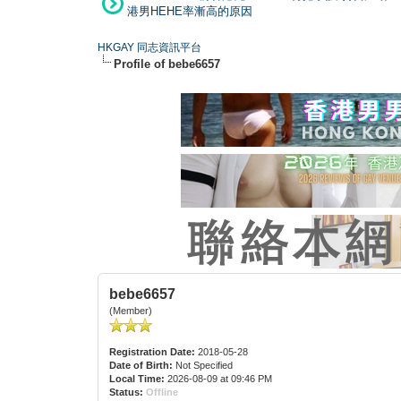
港男HEHE率漸高的原因
HKGAY 同志資訊平台
Profile of bebe6657
bebe6657
(Member)
Registration Date:
2018-05-28
Date of Birth:
Not Specified
Local Time:
2026-08-09 at 09:46 PM
Status:
Offline