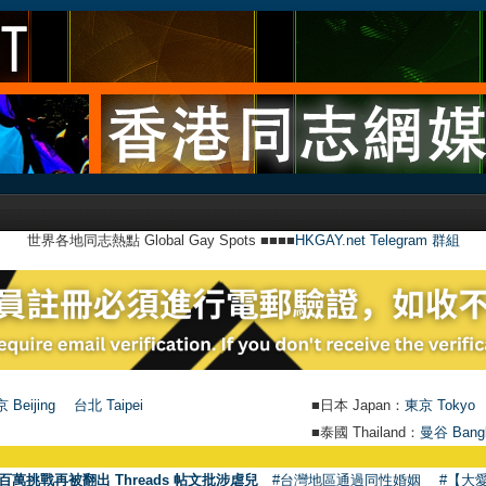
世界各地同志熱點 Global Gay Spots ■■■■
HKGAY.net Telegram 群組
 Beijing
台北 Taipei
■日本 Japan：
東京 Tokyo
■泰國 Thailand：
曼谷 Bang
百萬挑戰再被翻出 Threads 帖文批涉虐兒
#台灣地區通過同性婚姻
#【大