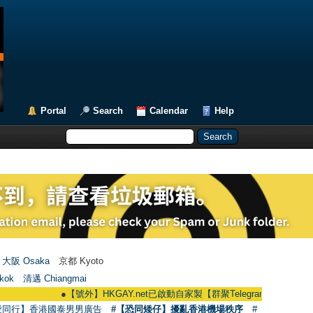
Portal
Search
Calendar
Help
大阪 Osaka
京都 Kyoto
kok
清邁 Chiangmai
●
【號外】HKGAY.net已啟動自家製【群聚Telegram群組】 HKGAY.net has
愛同行】香港國泰男男廣告
#【恐同矮仔】擾亂香港機場秩序
#