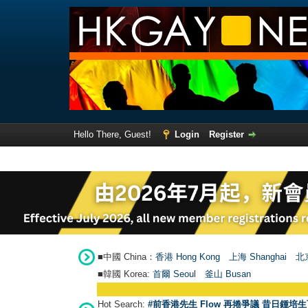
Hello There, Guest!
Login
Register
■中國 China：
香港 Hong Kong
上海 Shanghai
北京
■韓國 Korea:
首爾 Seou
l
釜山 Busan
Hot Search:
#前香港先生 Flow 再捲爭議 昔日鍾培生