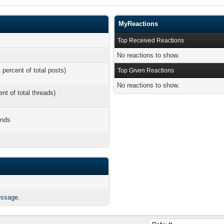
MyReactions
Top Received Reactions
No reactions to show.
 percent of total posts)
Top Given Reactions
No reactions to show.
ent of total threads)
onds
essage.