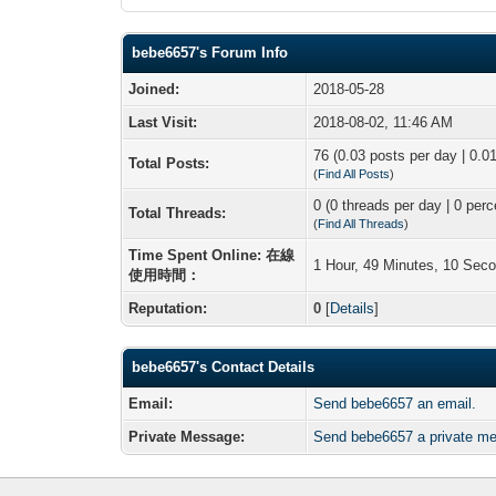
bebe6657's Forum Info
Joined:
2018-05-28
Last Visit:
2018-08-02, 11:46 AM
76 (0.03 posts per day | 0.01
Total Posts:
(
Find All Posts
)
0 (0 threads per day | 0 perc
Total Threads:
(
Find All Threads
)
Time Spent Online: 在線
1 Hour, 49 Minutes, 10 Sec
使用時間：
Reputation:
0
[
Details
]
bebe6657's Contact Details
Email:
Send bebe6657 an email.
Private Message:
Send bebe6657 a private m