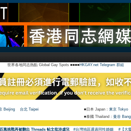
世界各地同志熱點 Global Gay Spots ■■■■
HKGAY.net Telegram 群組
 Beijing
台北 Taipei
■日本 Japan：
東京 Tokyo
■泰國 Thailand：
曼谷 Bang
百萬挑戰再被翻出 Threads 帖文批涉虐兒
#台灣地區通過同性婚姻
#【大