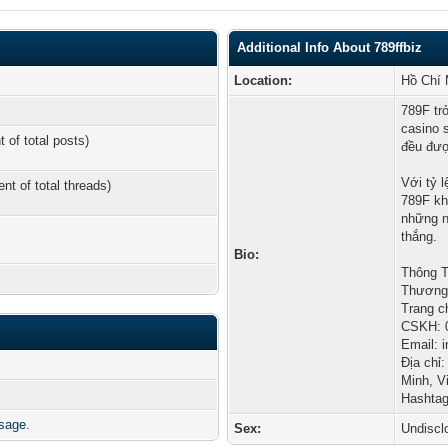
Additional Info About 789ffbiz
Location:
Hồ Chí 
789F tr
casino 
t of total posts)
đều đượ
Với tỷ 
ent of total threads)
789F kh
những n
thắng.
Bio:
Thông T
Thương 
Trang ch
CSKH: 
Email: 
Địa chỉ
Minh, V
Hashtag
ssage.
Sex:
Undiscl