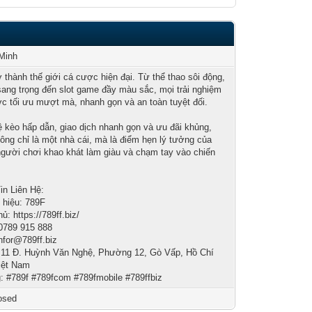
Minh
ở thành thế giới cá cược hiện đại. Từ thể thao sôi động,
sang trọng đến slot game đầy màu sắc, mọi trải nghiệm
c tối ưu mượt mà, nhanh gọn và an toàn tuyệt đối.
lệ kèo hấp dẫn, giao dịch nhanh gọn và ưu đãi khủng,
ông chỉ là một nhà cái, mà là điểm hẹn lý tưởng của
gười chơi khao khát làm giàu và chạm tay vào chiến
in Liên Hệ:
hiệu: 789F
ủ: https://789ff.biz/
0789 915 888
infor@789ff.biz
: 11 Đ. Huỳnh Văn Nghệ, Phường 12, Gò Vấp, Hồ Chí
iệt Nam
: #789f #789fcom #789fmobile #789ffbiz
osed