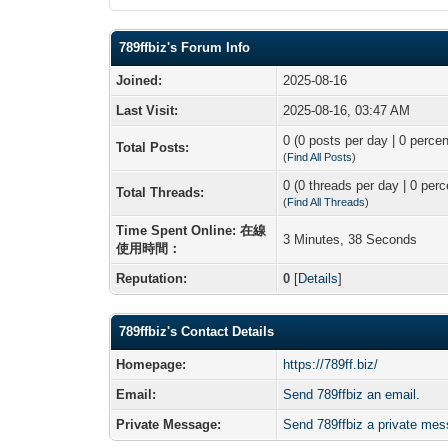
789ffbiz's Forum Info
Joined:
2025-08-16
Last Visit:
2025-08-16, 03:47 AM
0 (0 posts per day | 0 percen
Total Posts:
(
Find All Posts
)
0 (0 threads per day | 0 perc
Total Threads:
(
Find All Threads
)
Time Spent Online: 在線
3 Minutes, 38 Seconds
使用時間：
Reputation:
0
[
Details
]
789ffbiz's Contact Details
Homepage:
https://789ff.biz/
Email:
Send 789ffbiz an email.
Private Message:
Send 789ffbiz a private me