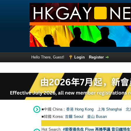
Hello There, Guest!
Login
Register
■中國 China：
香港 Hong Kong
上海 Shanghai
北京
■韓國 Korea:
首爾 Seou
l
釜山 Busan
Hot Search:
#前香港先生 Flow 再捲爭議 昔日鍾培生