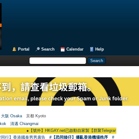
Portal
Search
Calendar
Help
大阪 Osaka
京都 Kyoto
kok
清邁 Chiangmai
●
【號外】HKGAY.net已啟動自家製【群聚Telegram群組】 HKGAY.net has a
愛同行】香港國泰男男廣告
#【恐同矮仔】擾亂香港機場秩序
#