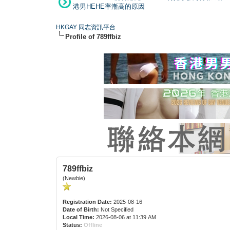
港男HEHE率漸高的原因
HKGAY 同志資訊平台
Profile of 789ffbiz
789ffbiz
(Newbie)
Registration Date:
2025-08-16
Date of Birth:
Not Specified
Local Time:
2026-08-06 at 11:39 AM
Status:
Offline