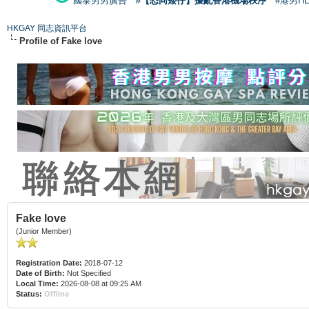
國泰男男廣告
#【恐同矮仔】擾亂香港機場秩序
#港男H
HKGAY 同志資訊平台
Profile of Fake love
Fake love
(Junior Member)
Registration Date:
2018-07-12
Date of Birth:
Not Specified
Local Time:
2026-08-08 at 09:25 AM
Status:
Offline