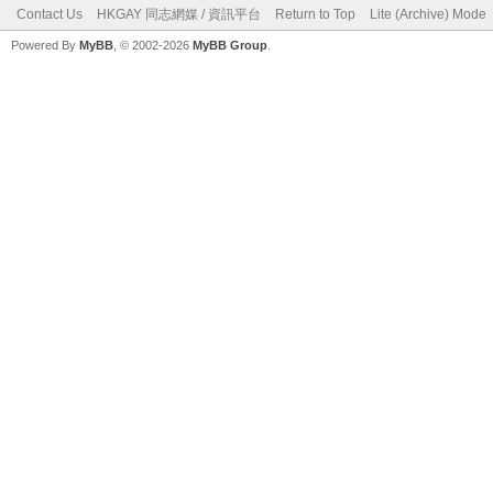
Contact Us
HKGAY 同志網媒 / 資訊平台
Return to Top
Lite (Archive) Mode
Powered By
MyBB
, © 2002-2026
MyBB Group
.