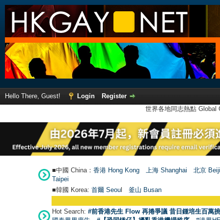
Hello There, Guest!
Login
Register
世界各地同志熱點 Global Ga
■中國 China：
香港 Hong Kong
上海 Shanghai
北京 Beij
Taipei
■韓國 Korea:
首爾 Seou
l
釜山 Busan
Hot Search:
#前香港先生 Flow 再捲爭議 昔日鍾培生百萬挑