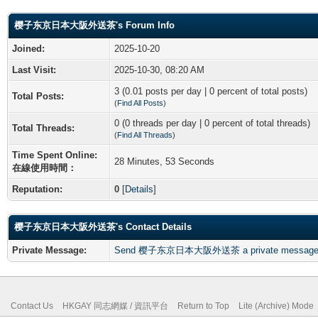
樱子东京日本大阪外送茶's Forum Info
Joined:
2025-10-20
Last Visit:
2025-10-30, 08:20 AM
3 (0.01 posts per day | 0 percent of total posts)
Total Posts:
(
Find All Posts
)
0 (0 threads per day | 0 percent of total threads)
Total Threads:
(
Find All Threads
)
Time Spent Online:
28 Minutes, 53 Seconds
在線使用時間：
Reputation:
0
[
Details
]
樱子东京日本大阪外送茶's Contact Details
Private Message:
Send 樱子东京日本大阪外送茶 a private message
Contact Us
HKGAY 同志網媒 / 資訊平台
Return to Top
Lite (Archive) Mode