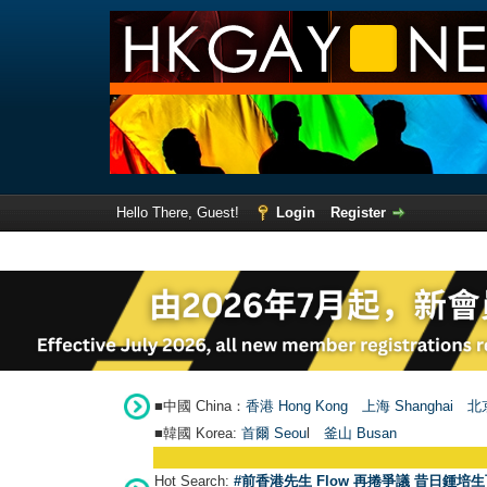
Hello There, Guest!
Login
Register
■中國 China：
香港 Hong Kong
上海 Shanghai
北京
■韓國 Korea:
首爾 Seou
l
釜山 Busan
Hot Search:
#前香港先生 Flow 再捲爭議 昔日鍾培生