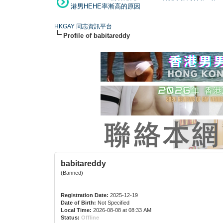
港男HEHE率漸高的原因
HKGAY 同志資訊平台
Profile of babitareddy
babitareddy
(Banned)
Registration Date:
2025-12-19
Date of Birth:
Not Specified
Local Time:
2026-08-08 at 08:33 AM
Status:
Offline