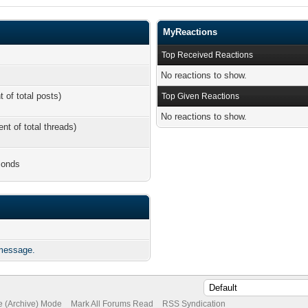
MyReactions
Top Received Reactions
No reactions to show.
t of total posts)
Top Given Reactions
No reactions to show.
ent of total threads)
conds
 message.
te (Archive) Mode
Mark All Forums Read
RSS Syndication