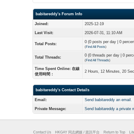
babitareddy's Forum Info
Joined:
2025-12-19
Last Visit:
2026-07-31, 11:10 AM
0 (0 posts per day | 0 percen
Total Posts:
(
Find All Posts
)
0 (0 threads per day | 0 perc
Total Threads:
(
Find All Threads
)
Time Spent Online: 在線
2 Hours, 12 Minutes, 20 Se
使用時間：
babitareddy's Contact Details
Email:
Send babitareddy an email.
Private Message:
Send babitareddy a private
Contact Us
HKGAY 同志網媒 / 資訊平台
Return to Top
Li