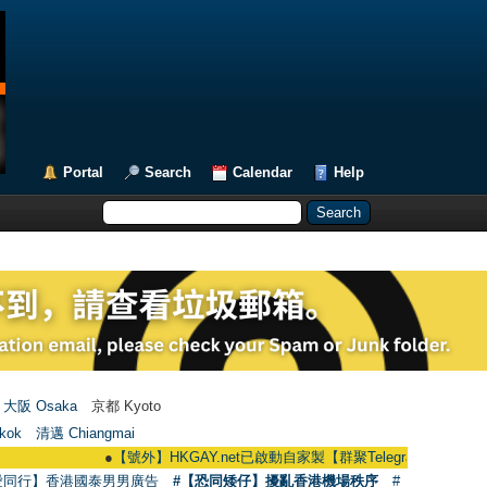
Portal
Search
Calendar
Help
大阪 Osaka
京都 Kyoto
kok
清邁 Chiangmai
●
【號外】HKGAY.net已啟動自家製【群聚Telegram群組】 HKGAY.net has
愛同行】香港國泰男男廣告
#【恐同矮仔】擾亂香港機場秩序
#