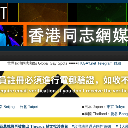
世界各地同志熱點 Global Gay Spots ■■■■
HKGAY.net Telegram 群組
 Beijing
台北 Taipei
■日本 Japan：
東京 Tokyo
■泰國 Thailand：
曼谷 Bang
百萬挑戰再被翻出 Threads 帖文批涉虐兒
#台灣地區通過同性婚姻
#【大