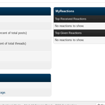
MyReactions
Top Received Reactions
No reactions to show.
rcent of total posts)
Top Given Reactions
No reactions to show.
ent of total threads)
sage.