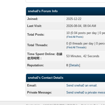
sneha0's Forum Info
Joined:
2025-12-22
Last Visit:
2026-08-04, 08:04 AM
10 (0.04 posts per day | 0 pe
Total Posts:
(
Find All Posts
)
0 (0 threads per day | 0 perc
Total Threads:
(
Find All Threads
)
Time Spent Online: 在線
53 Minutes, 42 Seconds
使用時間：
Reputation:
0
[
Details
]
sneha0's Contact Details
Email:
Send sneha0 an email.
Private Message:
Send sneha0 a private mes