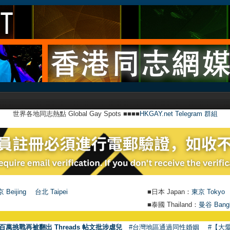
世界各地同志熱點 Global Gay Spots ■■■■
HKGAY.net Telegram 群組
 Beijing
台北 Taipei
■日本 Japan：
東京 Tokyo
■泰國 Thailand：
曼谷 Bang
百萬挑戰再被翻出 Threads 帖文批涉虐兒
#台灣地區通過同性婚姻
#【大