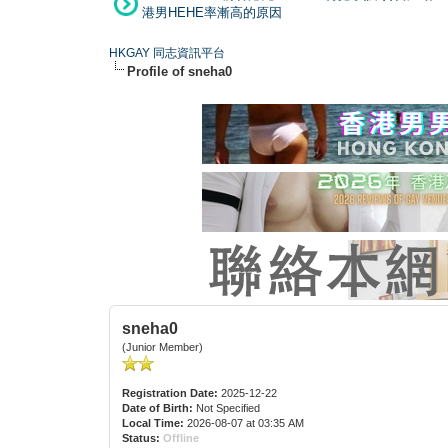
港男HEHE率漸高的原因
HKGAY 同志資訊平台
Profile of sneha0
sneha0
(Junior Member)
Registration Date:
2025-12-22
Date of Birth:
Not Specified
Local Time:
2026-08-07 at 03:35 AM
Status:
Offline