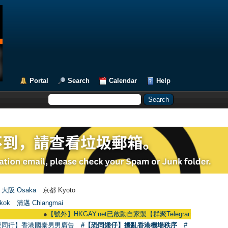
Portal
Search
Calendar
Help
大阪 Osaka
京都 Kyoto
kok
清邁 Chiangmai
●
【號外】HKGAY.net已啟動自家製【群聚Telegram群組】 HKGAY.net has 
愛同行】香港國泰男男廣告
#【恐同矮仔】擾亂香港機場秩序
#