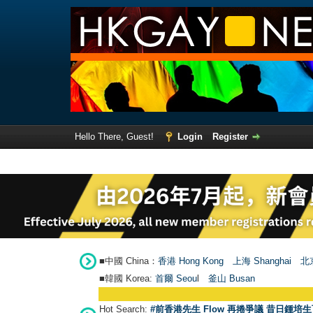
Hello There, Guest!
Login
Register
■中國 China：
香港 Hong Kong
上海 Shanghai
北京
■韓國 Korea:
首爾 Seou
l
釜山 Busan
Hot Search:
#前香港先生 Flow 再捲爭議 昔日鍾培生