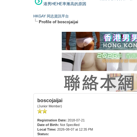
港男HEHE率漸高的原因
HKGAY 同志資訊平台
Profile of boscojaijai
boscojaijai
(Junior Member)
Registration Date:
2018-07-21
Date of Birth:
Not Specified
Local Time:
2026-08-07 at 12:35 PM
Status: