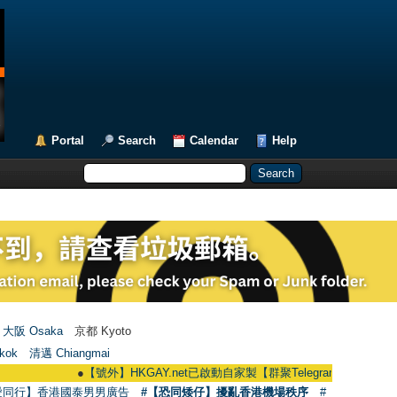
Portal
Search
Calendar
Help
大阪 Osaka
京都 Kyoto
kok
清邁 Chiangmai
●
【號外】HKGAY.net已啟動自家製【群聚Telegram群組】 HKGAY.net has 
愛同行】香港國泰男男廣告
#【恐同矮仔】擾亂香港機場秩序
#