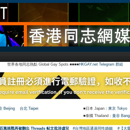
世界各地同志熱點 Global Gay Spots ■■■■
HKGAY.net Telegram 群組
 Beijing
台北 Taipei
■日本 Japan：
東京 Tokyo
■泰國 Thailand：
曼谷 Bang
百萬挑戰再被翻出 Threads 帖文批涉虐兒
#台灣地區通過同性婚姻
#【大