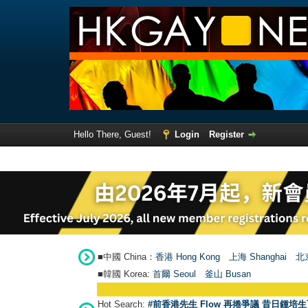
Hello There, Guest!
Login
Register
■中國 China：
香港 Hong Kong
上海 Shanghai
北京
■韓國 Korea:
首爾 Seou
l
釜山 Busan
Hot Search:
#前香港先生 Flow 再捲爭議 昔日鍾培生