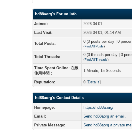
hd88aorg's Forum Info
Joined:
2026-04-01
Last Visit:
2026-04-01, 01:14 AM
0 (0 posts per day | 0 percen
Total Posts:
(
Find All Posts
)
0 (0 threads per day | 0 perc
Total Threads:
(
Find All Threads
)
Time Spent Online: 在線
1 Minute, 15 Seconds
使用時間：
Reputation:
0
[
Details
]
hd88aorg's Contact Details
Homepage:
https://hd88a.org/
Email:
Send hd88aorg an email.
Private Message:
Send hd88aorg a private me