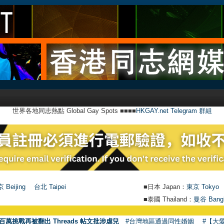
世界各地同志熱點 Global Gay Spots ■■■■
HKGAY.net Telegram 群組
 Beijing
台北 Taipei
■日本 Japan：
東京 Tokyo
■泰國 Thailand：
曼谷 Bang
百萬挑戰再被翻出 Threads 帖文批涉虐兒
#台灣地區通過同性婚姻
#【大