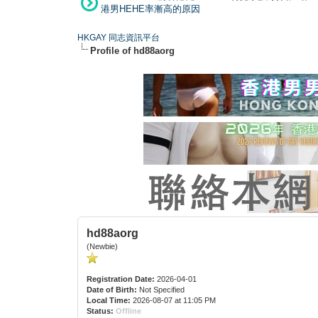
港男HEHE率漸高的原因
HKGAY 同志資訊平台
Profile of hd88aorg
hd88aorg
(Newbie)
Registration Date:
2026-04-01
Date of Birth:
Not Specified
Local Time:
2026-08-07 at 11:05 PM
Status:
Offline