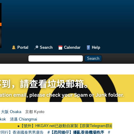
Portal
Search
Calendar
Help
大阪 Osaka
京都 Kyoto
kok
清邁 Chiangmai
●
【號外】HKGAY.net已啟動自家製【群聚Telegram群組】 HKGAY.net has alre
愛同行】香港國泰男男廣告
#【恐同矮仔】擾亂香港機場秩序
#