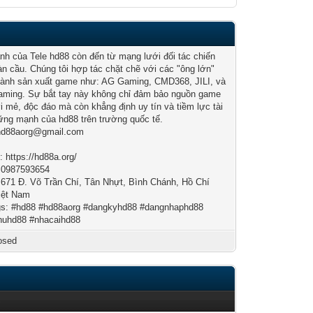
h của Tele hd88 còn đến từ mạng lưới đối tác chiến
àn cầu. Chúng tôi hợp tác chặt chẽ với các "ông lớn"
gành sản xuất game như: AG Gaming, CMD368, JILI, và
ming. Sự bắt tay này không chỉ đảm bảo nguồn game
i mẻ, độc đáo mà còn khẳng định uy tín và tiềm lực tài
ững mạnh của hd88 trên trường quốc tế.
 hd88aorg@gmail.com
: https://hd88a.org/
: 0987593654
: 671 Đ. Võ Trần Chí, Tân Nhựt, Bình Chánh, Hồ Chí
iệt Nam
s: #hd88 #hd88aorg #dangkyhd88 #dangnhaphd88
huhd88 #nhacaihd88
osed