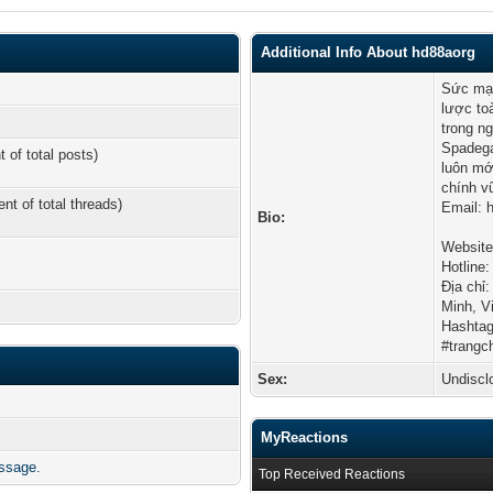
Additional Info About hd88aorg
Sức mạn
lược to
trong n
Spadega
t of total posts)
luôn mớ
chính v
ent of total threads)
Email:
Bio:
Website
Hotline
Địa chỉ
Minh, V
Hashtag
#trangc
Sex:
Undiscl
MyReactions
ssage.
Top Received Reactions