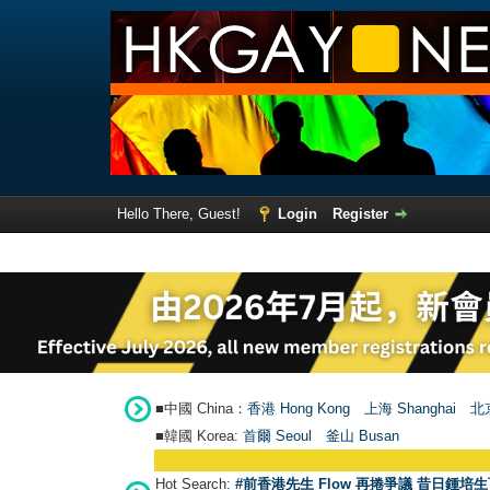
Hello There, Guest!
Login
Register
■中國 China：
香港 Hong Kong
上海 Shanghai
北京
■韓國 Korea:
首爾 Seou
l
釜山 Busan
Hot Search:
#前香港先生 Flow 再捲爭議 昔日鍾培生