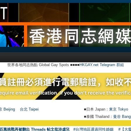
世界各地同志熱點 Global Gay Spots ■■■■
HKGAY.net Telegram 群組
 Beijing
台北 Taipei
■日本 Japan：
東京 Tokyo
■泰國 Thailand：
曼谷 Bang
百萬挑戰再被翻出 Threads 帖文批涉虐兒
#台灣地區通過同性婚姻
#【大