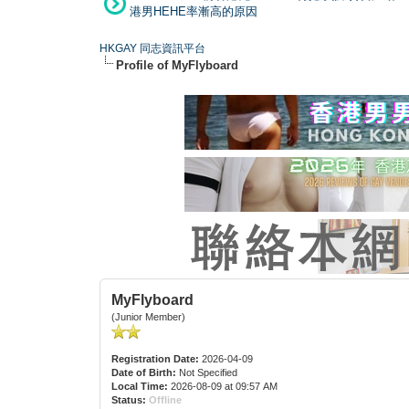
港男HEHE率漸高的原因
HKGAY 同志資訊平台
Profile of MyFlyboard
MyFlyboard
(Junior Member)
Registration Date:
2026-04-09
Date of Birth:
Not Specified
Local Time:
2026-08-09 at 09:57 AM
Status:
Offline