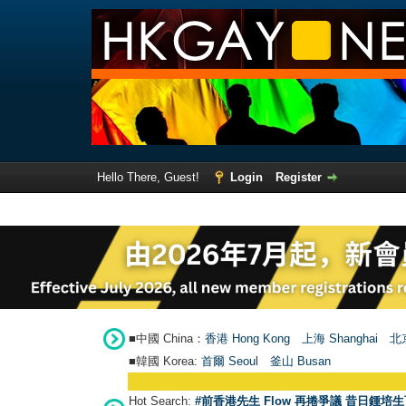
Hello There, Guest!
Login
Register
■中國 China：
香港 Hong Kong
上海 Shanghai
北京
■韓國 Korea:
首爾 Seou
l
釜山 Busan
Hot Search:
#前香港先生 Flow 再捲爭議 昔日鍾培生