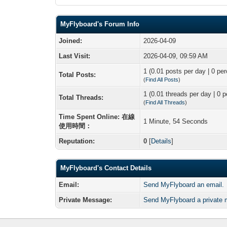
MyFlyboard's Forum Info
Joined:
2026-04-09
Last Visit:
2026-04-09, 09:59 AM
1 (0.01 posts per day | 0 per
Total Posts:
(
Find All Posts
)
1 (0.01 threads per day | 0 p
Total Threads:
(
Find All Threads
)
Time Spent Online: 在線
1 Minute, 54 Seconds
使用時間：
Reputation:
0
[
Details
]
MyFlyboard's Contact Details
Email:
Send MyFlyboard an email.
Private Message:
Send MyFlyboard a private