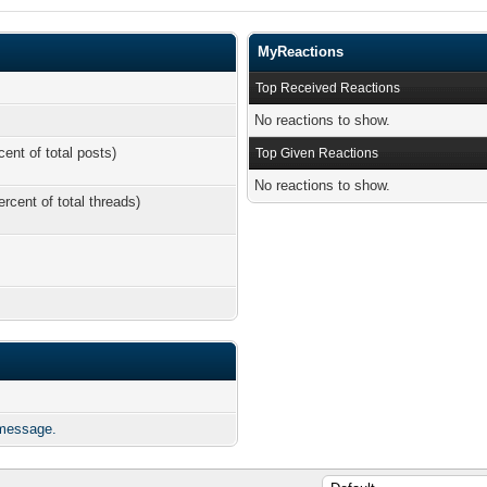
MyReactions
Top Received Reactions
No reactions to show.
cent of total posts)
Top Given Reactions
No reactions to show.
ercent of total threads)
 message.