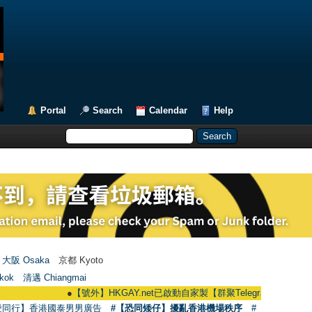
Portal
Search
Calendar
Help
大阪 Osaka
京都 Kyoto
kok
清邁 Chiangmai
●
【號外】HKGAY.net已啟動自家製【群聚Telegram群組】 HKGAY.net has
愛同行】香港國泰男男廣告
#【恐同矮仔】擾亂香港機場秩序
#