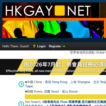
Hello There, Guest!
Login
Register
世界各地同志熱點 Global Ga
■中國 China：
香港 Hong Kong
上海 Shanghai
北京 Beij
Taipei
■韓國 Korea:
首爾 Seou
l
釜山 Busan
Hot Search:
#前香港先生 Flow 再捲爭議 昔日鍾培生百萬挑