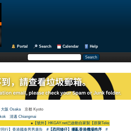
Portal
Search
Calendar
Help
大阪 Osaka
京都 Kyoto
kok
清邁 Chiangmai
●
【號外】HKGAY.net已啟動自家製【群聚Telegram群組】 HKGAY.net ha
愛同行】香港國泰男男廣告
#【恐同矮仔】擾亂香港機場秩序
#