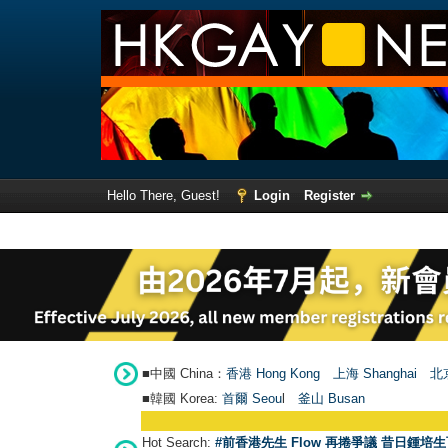
Hello There, Guest!
Login
Register
■中國 China：
香港 Hong Kong
上海 Shanghai
北京
■韓國 Korea:
首爾 Seou
l
釜山 Busan
Hot Search:
#前香港先生 Flow 再捲爭議 昔日鍾培生