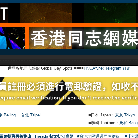
世界各地同志熱點 Global Gay Spots ■■■■
HKGAY.net Telegram 群組
 Beijing
台北 Taipei
■日本 Japan：
東京 Tokyo
■泰國 Thailand：
曼谷 Bang
百萬挑戰再被翻出 Threads 帖文批涉虐兒
#台灣地區通過同性婚姻
#【大