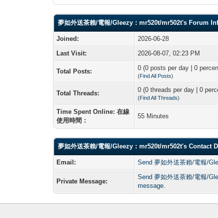
夢如外送茶賴/電報/Gleezy：mr520t/mr502t's Forum In
Joined:
2026-06-28
Last Visit:
2026-08-07, 02:23 PM
0 (0 posts per day | 0 percen
Total Posts:
(
Find All Posts
)
0 (0 threads per day | 0 perc
Total Threads:
(
Find All Threads
)
Time Spent Online: 在線
55 Minutes
使用時間：
夢如外送茶賴/電報/Gleezy：mr520t/mr502t's Contact De
Email:
Send 夢如外送茶賴/電報/Gleezy
Send 夢如外送茶賴/電報/Gleezy
Private Message:
message.