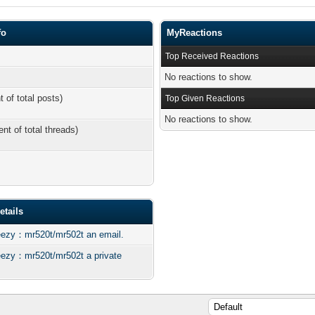
fo
MyReactions
Top Received Reactions
No reactions to show.
t of total posts)
Top Given Reactions
No reactions to show.
ent of total threads)
tails
：mr520t/mr502t an email.
：mr520t/mr502t a private