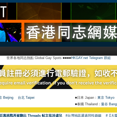
世界各地同志熱點 Global Gay Spots ■■■■
HKGAY.net Telegram 群組
 Beijing
台北 Taipei
■日本 Japan：
東京 Tokyo
■泰國 Thailand：
曼谷 Bang
百萬挑戰再被翻出 Threads 帖文批涉虐兒
#台灣地區通過同性婚姻
#【大