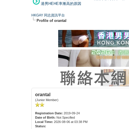
港男HEHE率漸高的原因
HKGAY 同志資訊平台
Profile of orantal
orantal
(Junior Member)
Registration Date:
2019-09-24
Date of Birth:
Not Specified
Local Time:
2026-08-06 at 03:38 PM
Status: