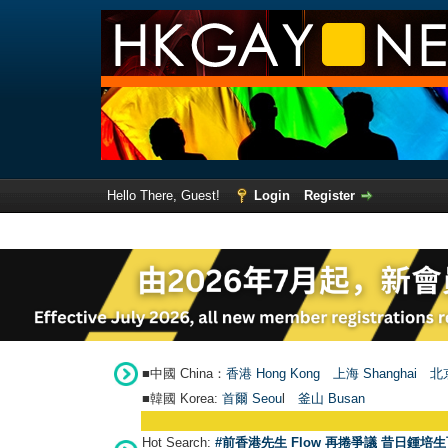
Hello There, Guest!
Login
Register
■中國 China：
香港 Hong Kong
上海 Shanghai
北京
■韓國 Korea:
首爾 Seou
l
釜山 Busan
Hot Search:
#前香港先生 Flow 再捲爭議 昔日鍾培生