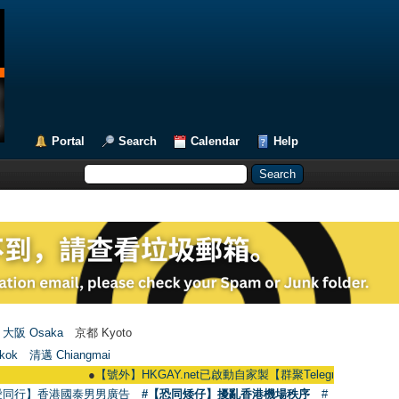
Portal
Search
Calendar
Help
大阪 Osaka
京都 Kyoto
kok
清邁 Chiangmai
●
【號外】HKGAY.net已啟動自家製【群聚Telegram群組】 HKGAY.net ha
愛同行】香港國泰男男廣告
#【恐同矮仔】擾亂香港機場秩序
#