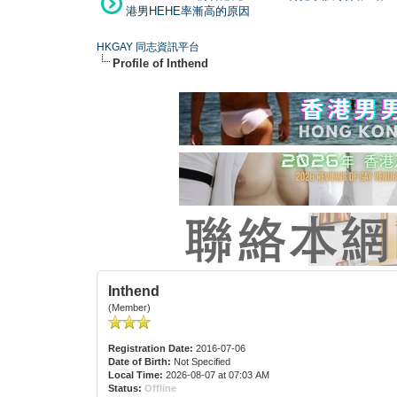
港男HEHE率漸高的原因
HKGAY 同志資訊平台
Profile of Inthend
Inthend
(Member)
Registration Date:
2016-07-06
Date of Birth:
Not Specified
Local Time:
2026-08-07 at 07:03 AM
Status:
Offline