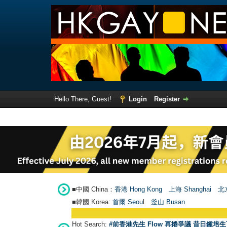
Hello There, Guest!
Login
Register
■中國 China：
香港 Hong Kong
上海 Shanghai
北京
■韓國 Korea:
首爾 Seou
l
釜山 Busan
Hot Search:
#前香港先生 Flow 再捲爭議 昔日鍾培生