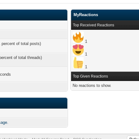
MyReactions
Top Received Reactions
1
 percent of total posts)
1
percent of total threads)
1
econds
Top Given Reactions
No reactions to show.
sage.