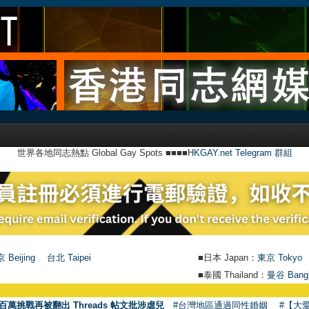
世界各地同志熱點 Global Gay Spots ■■■■
HKGAY.net Telegram 群組
 Beijing
台北 Taipei
■日本 Japan：
東京 Tokyo
■泰國 Thailand：
曼谷 Bang
百萬挑戰再被翻出 Threads 帖文批涉虐兒
#台灣地區通過同性婚姻
#【大