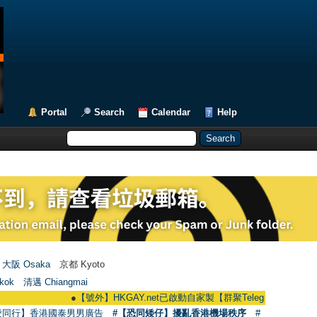
Portal
Search
Calendar
Help
大阪 Osaka
京都 Kyoto
kok
清邁 Chiangmai
●
【號外】HKGAY.net已啟動自家製【群聚Telegram群組】 HKGAY.net ha
愛同行】香港國泰男男廣告
#【恐同矮仔】擾亂香港機場秩序
#