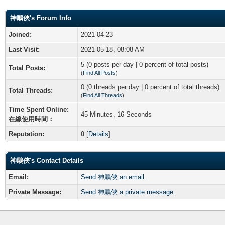
神鵰俠's Forum Info
Joined:
2021-04-23
Last Visit:
2021-05-18, 08:08 AM
5 (0 posts per day | 0 percent of total posts)
Total Posts:
(
Find All Posts
)
0 (0 threads per day | 0 percent of total threads)
Total Threads:
(
Find All Threads
)
Time Spent Online:
45 Minutes, 16 Seconds
在線使用時間：
Reputation:
0
[
Details
]
神鵰俠's Contact Details
Email:
Send 神鵰俠 an email.
Private Message:
Send 神鵰俠 a private message.