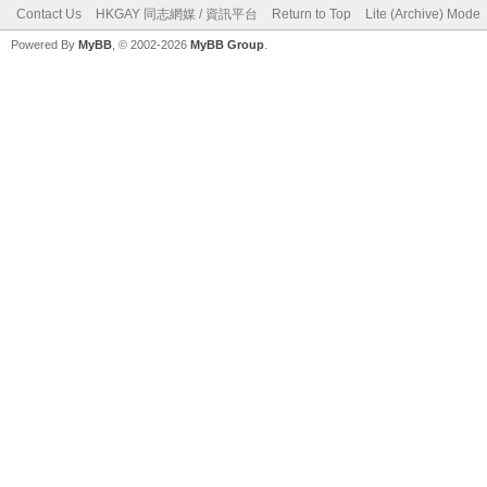
Contact Us
HKGAY 同志網媒 / 資訊平台
Return to Top
Lite (Archive) Mode
Powered By
MyBB
, © 2002-2026
MyBB Group
.