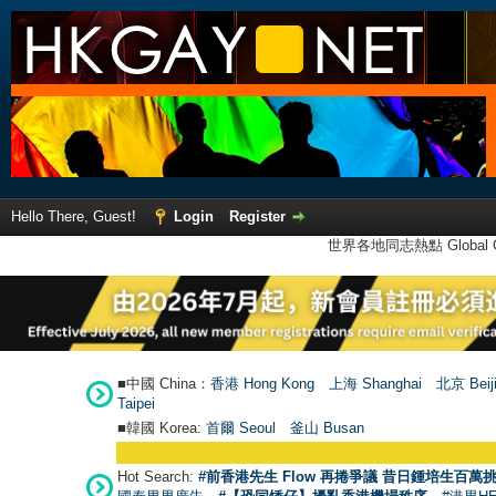
Hello There, Guest!
Login
Register
世界各地同志熱點 Global Ga
■中國 China：
香港 Hong Kong
上海 Shanghai
北京 Beij
Taipei
■韓國 Korea:
首爾 Seou
l
釜山 Busan
Hot Search:
#前香港先生 Flow 再捲爭議 昔日鍾培生百萬挑